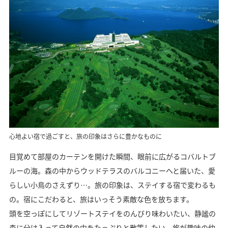
心地よい宿で過ごすと、旅の印象はさらに豊かなものに
目覚めて部屋のカーテンを開けた瞬間、眼前に広がるコバルトブ
ルーの海。森の中からウッドテラスのバルコニーへと届いた、愛
らしい小鳥のさえずり…。旅の印象は、ステイする宿で変わるも
の。宿にこだわると、旅はいっそう素敵な色を放ちます。
頭を空っぽにしてリゾートステイをのんびり味わいたい、静謐の
森に分け入って自然の中をたっぷりと散策したい、旅が趣味の仲