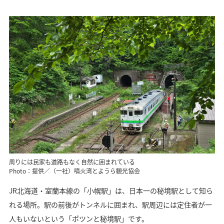
周りには民家も道路もなく自然に囲まれている
Photo：提供／（一社）噴火湾とようら観光協会
JR北海道・室蘭本線の「小幌駅」は、日本一の秘境駅として知ら
れる場所。駅の前後がトンネルに囲まれ、駅周辺には定住者が一
人もいないという「ポツンと秘境駅」です。