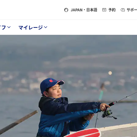
JAPAN
・日本語
予約
サポ
イフ
マイレージ