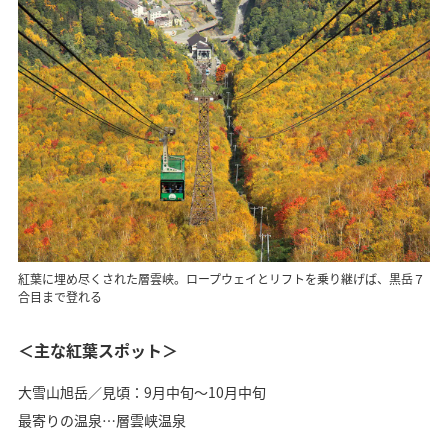
紅葉に埋め尽くされた層雲峡。ロープウェイとリフトを乗り継げば、黒岳７
合目まで登れる
＜主な紅葉スポット＞
大雪山旭岳／見頃：9月中旬〜10月中旬
最寄りの温泉…層雲峡温泉