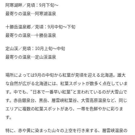
阿寒湖畔／見頃：9月下旬〜
最寄りの温泉…阿寒湖温泉
十勝岳温泉郷／見頃：9月中旬〜下旬
最寄りの温泉…十勝岳温泉
定山渓／見頃：10月上旬〜中旬
最寄りの温泉…定山渓温泉
場所によっては9月の中旬から紅葉が見頃を迎える北海道。雄大
な自然が広がる北海道には、紅葉スポットが数多く点在していま
す。中でも、“日本で一番早い紅葉”と言われているのが大雪山で
す。赤岳銀泉台、黒岳、層雲峡紅葉谷、大雪高原温泉など、同じ
エリアに複数の紅葉スポットがあり、一帯を色鮮やかに彩りま
す。
特に、赤や黄に染まった山々の上空を行き来する、層雲峡温泉の