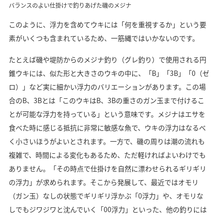
バランスのよい仕掛けで釣りあげた磯のメジナ
このように、浮力を含めてウキには「何を重視するか」という要
素がいくつも含まれているため、一筋縄ではいかないのです。
たとえば磯や堤防からのメジナ釣り（グレ釣り）で使用される円
錐ウキには、似た形と大きさのウキの中に、「B」「3B」「0（ゼ
ロ）」など実に細かい浮力のバリエーションがあります。この場
合のB、3Bとは「このウキはB、3Bの重さのガン玉まで付けるこ
とが可能な浮力を持っている」という意味です。メジナはエサを
食べた時に感じる抵抗に非常に敏感な魚で、ウキの浮力はなるべ
く小さいほうがよいとされます。一方で、磯の周りは潮の流れも
複雑で、時間による変化もあるため、ただ軽ければよいわけでも
ありません。「その時点で仕掛けを自然に漂わせられるギリギリ
の浮力」が求められます。そこから発展して、最近ではオモリ
（ガン玉）なしの状態でギリギリ浮かぶ「0浮力」や、オモリな
しでもジワジワと沈んでいく「00浮力」といった、他の釣りには