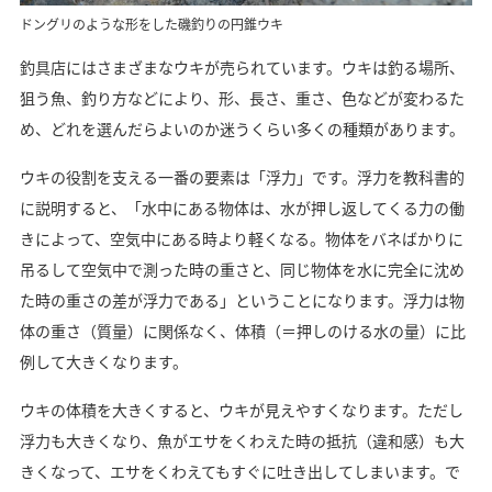
ドングリのような形をした磯釣りの円錐ウキ
釣具店にはさまざまなウキが売られています。ウキは釣る場所、
狙う魚、釣り方などにより、形、長さ、重さ、色などが変わるた
め、どれを選んだらよいのか迷うくらい多くの種類があります。
ウキの役割を支える一番の要素は「浮力」です。浮力を教科書的
に説明すると、「水中にある物体は、水が押し返してくる力の働
きによって、空気中にある時より軽くなる。物体をバネばかりに
吊るして空気中で測った時の重さと、同じ物体を水に完全に沈め
た時の重さの差が浮力である」ということになります。浮力は物
体の重さ（質量）に関係なく、体積（＝押しのける水の量）に比
例して大きくなります。
ウキの体積を大きくすると、ウキが見えやすくなります。ただし
浮力も大きくなり、魚がエサをくわえた時の抵抗（違和感）も大
きくなって、エサをくわえてもすぐに吐き出してしまいます。で