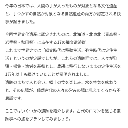
今年の日本では、人間の手が入ったものが対象となる文化遺産
と、手つかずの自然が対象となる自然遺産の両方が認定される快
挙が起きました。
今回世界文化遺産に認定されたのは、北海道・北東北（青森県・
岩手県・秋田県）に点在する17の縄文遺跡群。
これまで世界史では「縄文時代は移動生活、弥生時代は定住生
活」というのが定説でしたが、これらの遺跡群では、人々が狩
猟・採集・漁労を基盤とし、農耕に移行しないままの定住生活を
1万年以上も続けていたことが証明されました。
遺跡のまちで人と会い、郷土の食を楽しみ、水を空気を味わう
と、その広場が、俄然古代の人々の営みの場に見えてくるから不
思議です。
ここではいくつかの遺跡を紹介します。古代のロマンを感じる遺
跡群への旅をプランしてみましょう。