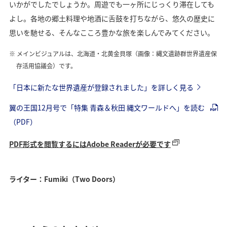
いかがでしたでしょうか。周遊でも一ヶ所にじっくり滞在しても
よし。各地の郷土料理や地酒に舌鼓を打ちながら、悠久の歴史に
思いを馳せる、そんなこころ豊かな旅を楽しんでみてください。
メインビジュアルは、北海道・北黄金貝塚（画像：縄文遺跡群世界遺産保
存活用協議会）です。
「日本に新たな世界遺産が登録されました」を詳しく見る
翼の王国12月号で「特集 青森＆秋田 縄文ワールドへ」を読む
（PDF）
PDF形式を閲覧するにはAdobe Readerが必要です
ライター：Fumiki（Two Doors）