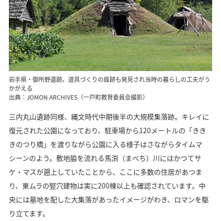
岩手県・御所野遺跡。道具づくりの痕跡も発見され当時の暮らしの工夫がう
かがえる
出典：JOMON ARCHIVES（一戸町教育委員会撮影）
三内丸山遺跡同様、縄文時代中期後半の大規模集落跡。キレイに
復元された公園になっており、駐車場から120メートルの「きき
きのつり橋」を渡りながら公園に入る様子はさながらタイムマ
シーンのよう。敷地脇を流れる馬渕（まべち）川にはかつてサ
ケ・マスが遡上していたことから、ここに多数の住居があつま
り、東ムラの竪穴建物は実に200棟以上も確認されています。中
央には墓地を配した大集落があったイメージがわき、ロマンを駆
り立てます。