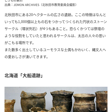
しさも印象的
出典：JOMON ARCHIVES（北秋田市教育委員会撮影）
北秋田市にある20ヘクタールの広さの遺跡。ここの特徴はなんと
いっても1,000個以上もの石をつかってつくられた円状のストーン
サークル（環状列石）が4つもあること。恐らくかつては祭壇の
ような役割をしていたと思われるサークルは、太古の人々の思い
がこもる場所です。
また数多く出土しているユーモラスな土偶もかわいく、縄文人へ
の愛おしさが湧いてきます。
北海道「大船遺跡」