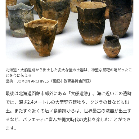
北海道・大船遺跡から出土した膨大な量の土器は、神聖な祭祀の場だったこ
とを今に伝える
出典：JOMON ARCHIVES（函館市教育委員会所蔵）
最後は北海道函館市郊外にある「大船遺跡」。海に近いこの遺跡
では、深さ2.4メートルの大型竪穴建物や、クジラの骨なども出
土。またすぐ近くの垣ノ島遺跡からは、世界最古の漆器が出土す
るなど、バラエティに富んだ縄文時代の史料を楽しむことができ
ます。