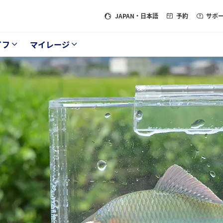
JAPAN
・日本語
予約
サポ
イフ
マイレージ