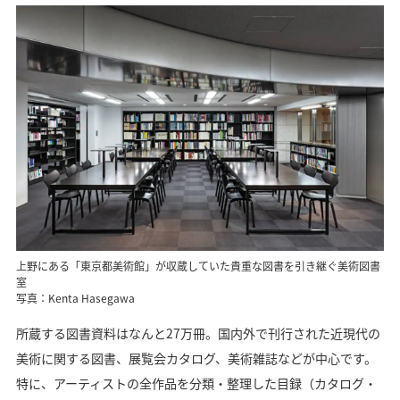
上野にある「東京都美術館」が収蔵していた貴重な図書を引き継ぐ美術図書
室
写真：Kenta Hasegawa
所蔵する図書資料はなんと27万冊。国内外で刊行された近現代の
美術に関する図書、展覧会カタログ、美術雑誌などが中心です。
特に、アーティストの全作品を分類・整理した目録（カタログ・