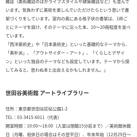
雑誌（美術雑誌のほかライフスタイルや建築雑誌など）も並んで
います。気負わずに美術を楽しんでいただけたらという思いで書
架づくりをしています。室内の奥にある格子状の書架は、1枠ご
とにテーマを設け、そのテーマに沿った本、10～20冊程度を並べ
ています。
「西洋美術史」や「日本美術史」といった基礎的なテーマから、
「素朴派」、「アウトサイダー・アート」、「くらしとデザイ
ン」といった独自のテーマなども設定しています。テーマから探
してみると、思わぬ本と出会えるかもしれません。」
世田谷美術館 アートライブラリー
住所：東京都世田谷区砧公園1-2
TEL：03-3415-6011（代表）
開室時間：10:00〜18:00（入室は閉館15分前まで）／美術館休館
日（月曜、祝休日の場合はその翌平日）、年末年始（12月29日〜