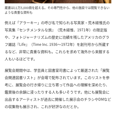
蔵書は11万5,000冊を超える。その専門性から、他の施設では閲覧できない
ような貴重な資料も
例えば「アラーキー」の呼び名で知られる写真家・荒木経惟氏の
写真集『センチメンタルな旅』（荒木経惟、1971年）の限定版
や、フォトジャーナリズムの歴史に功績を残したアメリカのグラ
フ雑誌『Life』（Time Inc. 1936〜1972年）を創刊号から所蔵す
るなど、非常に貴重な資料も。これらを求めて海外から来館する
人もいるほどです。
展覧会期間中は、学芸員と図書室司書によって厳選された「展覧
会関連図書リスト」が会場で配布されています。このリストを参
考に、展覧会の行き帰りに立ち寄って作品への理解を深めたり、
鑑賞後の余韻に浸ったりする人も多いそうです。他にも展覧会に
出品するアーティストが過去に開催した展示会のチラシやDMなど
の収集物も展示され、これが好評なのだとか。