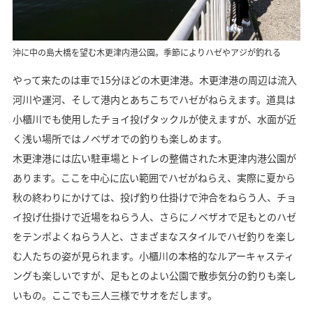
沖に中の島大橋を望む木更津内港公園。季節によりハゼやアジが釣れる
やって来たのは車で15分ほどの木更津港。木更津港の周辺は流入
河川や運河、そして港内とあちこちでハゼがねらえます。道具は
小櫃川でも使用したチョイ投げタックルが使えますが、水面が近
く浅い場所ではノベザオでの釣りも楽しめます。
木更津港には広い駐車場とトイレの整備された木更津内港公園が
あります。ここを中心に広い範囲でハゼがねらえ、実際に夏から
秋の終わりにかけては、投げ釣り仕掛けで沖合をねらう人、チョ
イ投げ仕掛けで近場をねらう人、さらにノベザオで足もとのハゼ
をテンポよくねらう人と、さまざまなスタイルでハゼ釣りを楽し
む人たちの姿が見られます。小櫃川の本格的なルアーキャスティ
ングも楽しいですが、足もとのよい公園で散歩気分の釣りも楽し
いもの。ここでも三人三様でサオをだします。