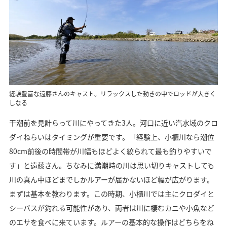
経験豊富な遠藤さんのキャスト。リラックスした動きの中でロッドが大きく
しなる
干潮前を見計らって川にやってきた3人。河口に近い汽水域のクロ
ダイねらいはタイミングが重要です。「経験上、小櫃川なら潮位
80cm前後の時間帯が川幅もほどよく絞られて最も釣りやすいで
す」と遠藤さん。ちなみに満潮時の川は思い切りキャストしても
川の真ん中ほどまでしかルアーが届かないほど幅が広がります。
まずは基本を教わります。この時期、小櫃川では主にクロダイと
シーバスが釣れる可能性があり、両者は川に棲むカニや小魚など
のエサを食べに来ています。ルアーの基本的な操作はどちらをね