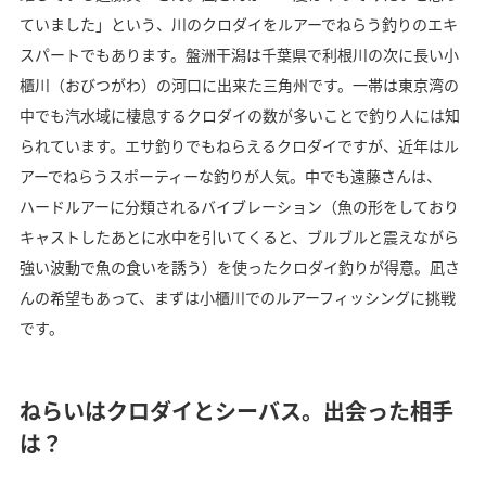
ていました」という、川のクロダイをルアーでねらう釣りのエキ
スパートでもあります。盤洲干潟は千葉県で利根川の次に長い小
櫃川（おびつがわ）の河口に出来た三角州です。一帯は東京湾の
中でも汽水域に棲息するクロダイの数が多いことで釣り人には知
られています。エサ釣りでもねらえるクロダイですが、近年はル
アーでねらうスポーティーな釣りが人気。中でも遠藤さんは、
ハードルアーに分類されるバイブレーション（魚の形をしており
キャストしたあとに水中を引いてくると、ブルブルと震えながら
強い波動で魚の食いを誘う）を使ったクロダイ釣りが得意。凪さ
んの希望もあって、まずは小櫃川でのルアーフィッシングに挑戦
です。
ねらいはクロダイとシーバス。出会った相手
は？