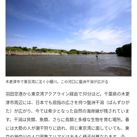
木更津市で東京湾に注ぐ小櫃川。この河口に盤洲干潟が広がる
羽田空港から東京湾アクアライン経由で30分ほど。千葉県の木更
津市周辺には、日本でも屈指の広さを持つ盤洲干潟（ばんずひが
た）が広がり、今では希少となった自然の海岸線が残されていま
す。干潟は貝類、魚類、さらに鳥類と多様な生物を育む場所。春
には大勢の人が潮干狩りに訪れ、同じ東京湾に面していても、東
京や神奈川の人口密集エリアとは大きく様子が異なります。
今