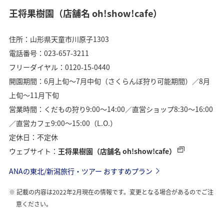
王将果樹園（店舗名 oh!show!cafe）
住所：山形県天童市川原子1303
電話番号：023-657-3211
フリーダイヤル：0120-15-0440
開園期間：6月上旬〜7月中旬（さくらんぼ狩り可能期間）／8月
上旬〜11月下旬
営業時間：くだもの狩り9:00〜14:00／直営ショップ8:30〜16:00
／直営カフェ9:00〜15:00（L.O.）
定休日：不定休
ウェブサイト：
王将果樹園（店舗名 oh!show!cafe）
ANAの東北/新潟旅行・ツアー おすすめプラン
記載の内容は2022年2月現在の情報です。変更となる場合があるのでご注
意ください。