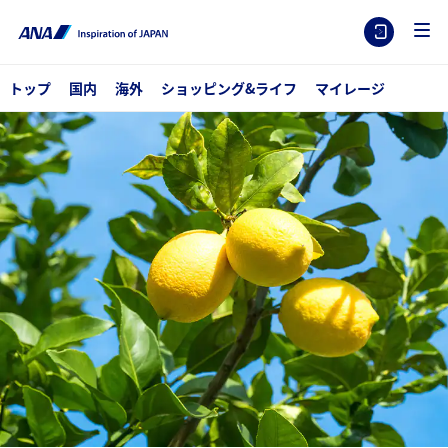
トップ
国内
海外
ショッピング&ライフ
マイレージ