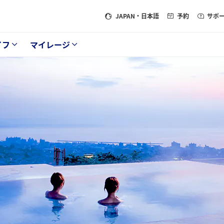
JAPAN
・日本語
予約
サポ
イフ
マイレージ