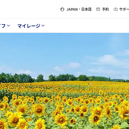
JAPAN
・日本語
予約
サポ
イフ
マイレージ