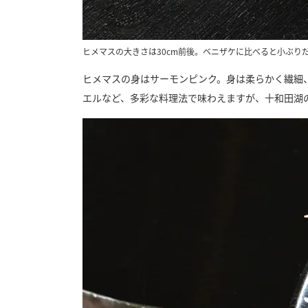
ヒメマスの大きさは30cm前後。ベニザケに比べると小ぶり
ヒメマスの身はサーモンピンク。身は柔らかく繊細
エルなど、多彩な料理法で味わえますが、十和田湖