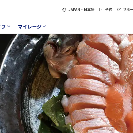
JAPAN
・日本語
予約
サポ
イフ
マイレージ