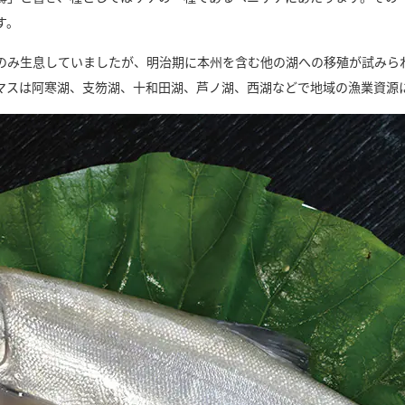
す。
のみ生息していましたが、明治期に本州を含む他の湖への移殖が試みら
マスは阿寒湖、支笏湖、十和田湖、芦ノ湖、西湖などで地域の漁業資源