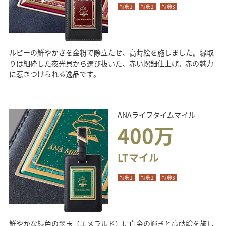
特典1
特典2
特典3
ルビーの鮮やかさを金粉で際立たせ、高蒔絵を施しました。縁取
りは細砕した夜光貝から選び抜いた、赤い螺鈿仕上げ。赤の魅力
に惹きつけられる逸品です。
ANAライフタイムマイル
400万
LTマイル
特典1
特典2
特典3
鮮やかな緑色の翠玉（エメラルド）に白金の輝きと高蒔絵を施し