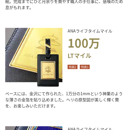
絵。完成までにひと月余りを費やす職人の手仕事に、感嘆のため
息がもれます。
ANAライフタイムマイル
100万
LTマイル
特典2
特典3
ベースには、金沢にて作られた、1万分の1mmという神業のよう
な薄さの金箔を貼り込めました。ヘリの原型図が美しく輝く贅
を、お楽しみいただけます。
ANAライフタイムマイル