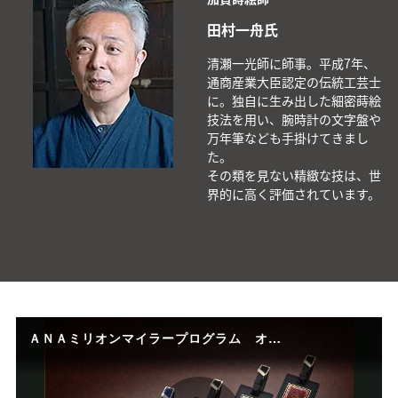
田村一舟氏
清瀬一光師に師事。平成7年、
通商産業大臣認定の伝統工芸士
に。独自に生み出した細密蒔絵
技法を用い、腕時計の文字盤や
万年筆なども手掛けてきまし
た。
その類を見ない精緻な技は、世
界的に高く評価されています。
ＡＮＡミリオンマイラープログラム オリジナルネームタグ "時の証"