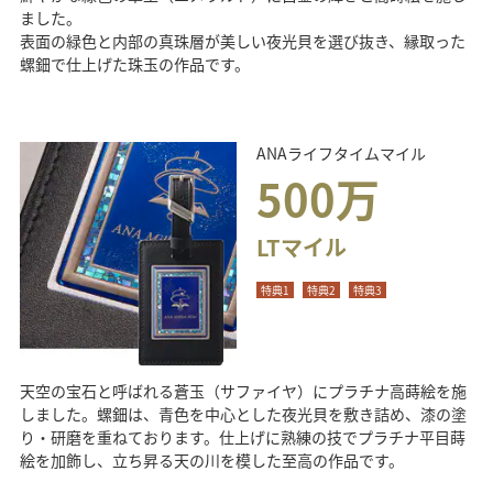
ました。
表面の緑色と内部の真珠層が美しい夜光貝を選び抜き、縁取った
螺鈿で仕上げた珠玉の作品です。
ANAライフタイムマイル
500万
LTマイル
特典1
特典2
特典3
天空の宝石と呼ばれる蒼玉（サファイヤ）にプラチナ高蒔絵を施
しました。螺鈿は、青色を中心とした夜光貝を敷き詰め、漆の塗
り・研磨を重ねております。仕上げに熟練の技でプラチナ平目蒔
絵を加飾し、立ち昇る天の川を模した至高の作品です。