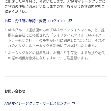
V
に到達した翌々月に、発送いたします。 ANAマイレージクラブに
ご登録の住所にお届けいたしますので、あらかじめ登録内容をご
確認ください。
お届け先住所の確認・変更（ログイン）
i
*
ANAグループ運航便のみの「ANAライフタイムマイル」と、提
携航空会社にご搭乗された「ライフタイムマイル（ANA＋パー
トナー航空会社）」の基準が同月に到達した場合には、それぞ
れのオリジナルネームタグを別送にてお届けいたします。
d
*
ネームタグなどの付属品は、お預かり手荷物による破損や紛失
の際の補償対象外になりますので、ご注意願います。
e
お問い合わせ
o
ANAマイレージクラブ・サービスセンター