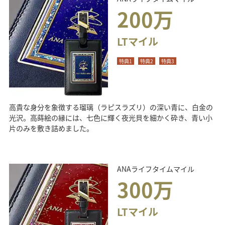
200万
LTマイル
特典1
特典2
特典3
高貴な身分を象徴する瑠璃（ラピスラズリ）の深い青に、白金の
光沢。高蒔絵の縁には、七色に輝く夜光貝を細かく砕き、青い小
片のみを敷き詰めました。
ANAライフタイムマイル
300万
LTマイル