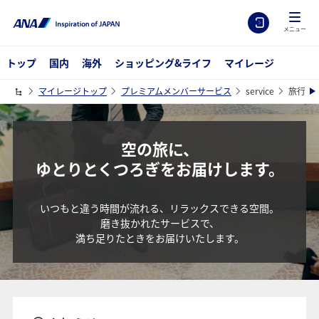
メニュー
トップ
国内
海外
ショッピング&ライフ
マイレージ
マイレージトップ
プレミアムメンバーサービス
service
旅行・
空の旅に、
ゆとりとくつろぎをお届けします。
いつもと違う時間が流れる、リラックスできる空間。
磨き抜かれたサービスで、
満ち足りたときをお届けいたします。