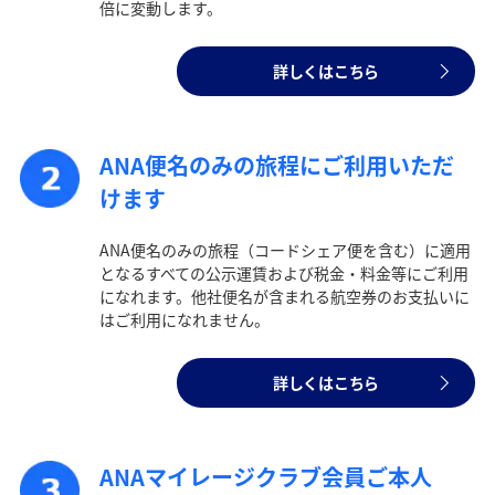
倍に変動します。
日付を選択
詳しくはこちら
時間帯指定なし
ANA便名のみの旅程にご利用いただ
経由地および乗り継ぎ所要時間を追加する
けます
ANA便名のみの旅程（コードシェア便を含む）に適用
となるすべての公示運賃および税金・料金等にご利用
1人
になれます。他社便名が含まれる航空券のお支払いに
はご利用になれません。
詳しくはこちら
プロモーションコードについて
・表示金額は選択いただいた条件でのもっともおトクな運賃とな
ります。
ANAマイレージクラブ会員ご本人
・表示金額と空席状況は最新ではない場合があります。[検索す