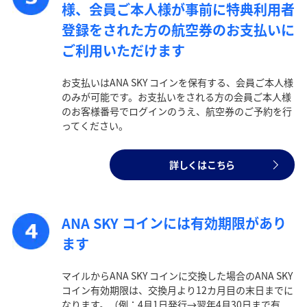
様、会員ご本人様が事前に特典利用者
る]ボタンより最新の空席照会結果をご確認ください。
・「＊」は現在金額が確認できない都市・日付となります。空席
登録をされた方の航空券のお支払いに
照会結果画面にて最新の情報をご確認ください。
・表示金額には、運賃、
燃油特別付加運賃
、
航空保険特別料金
、
ご利用いただけます
その他の各種税金、料金などが含まれます。発券時に再計算する
ため、変動する可能性があります。
・複数空港がある都市においては、複数空港の中でのおトクな運
お支払いはANA SKY コインを保有する、会員ご本人様
賃が表示される場合があります。
のみが可能です。お支払いをされる方の会員ご本人様
・ANA独自の相互利用可能空港(福岡/北九州/佐賀、広島/岩国)は
のお客様番号でログインのうえ、航空券のご予約を行
2026年5月18日をもちまして終了となります。
ってください。
検索する
詳しくはこちら
複数都市で検索
ANA SKY コインには有効期限があり
ます
マイルからANA SKY コインに交換した場合のANA SKY
コイン有効期限は、交換月より12カ月目の末日までに
なります。（例：4月1日発行→翌年4月30日まで有