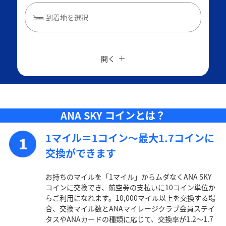
到着地を選択
閉じる
エコノミークラス
往復で異なるクラスで検索
ANAカード優待割引
開く
旅CUBE（航空券予約＋地上経路）
往路出発日および時間帯
よく使う情報を登録する
ANA SKY コインとは？
日付を選択
1マイル＝1コイン～最大1.7コインに
時間帯指定なし
交換ができます
経由地および乗り継ぎ所要時間を追加する
お持ちのマイルを「1マイル」からムダなくANA SKY
コインに交換でき、航空券の支払いに10コイン単位か
らご利用になれます。10,000マイル以上を交換する場
合、交換マイル数とANAマイレージクラブ会員ステイ
復路出発日および時間帯
タスやANAカードの種類に応じて、交換率が1.2～1.7