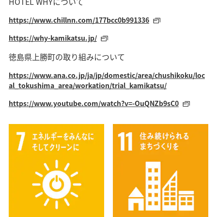
HOTEL WHYについて
https://www.chillnn.com/177bcc0b991336
https://why-kamikatsu.jp/
徳島県上勝町の取り組みについて
https://www.ana.co.jp/ja/jp/domestic/area/chushikoku/loc
al_tokushima_area/workation/trial_kamikatsu/
https://www.youtube.com/watch?v=-OuQNZb9sC0