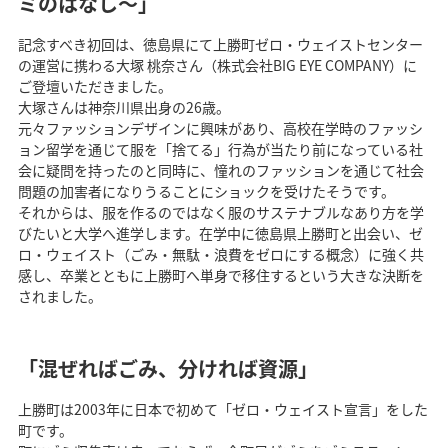
ミのはなし～」
記念すべき初回は、徳島県にて上勝町ゼロ・ウェイストセンター
の運営に携わる大塚 桃奈さん（株式会社BIG EYE COMPANY）に
ご登壇いただきました。
大塚さんは神奈川県出身の26歳。
元々ファッションデザインに興味があり、高校在学時のファッシ
ョン留学を通じて服を「捨てる」行為が当たり前になっている社
会に疑問を持ったのと同時に、憧れのファッションを通じて社会
問題の加害者になりうることにショックを受けたそうです。
それからは、服を作るのではなく服のサステナブルなあり方を学
びたいと大学へ進学します。在学中に徳島県上勝町と出会い、ゼ
ロ・ウェイスト（ごみ・無駄・浪費をゼロにする概念）に強く共
感し、卒業とともに上勝町へ単身で移住するという大きな決断を
されました。
「混ぜればごみ、分ければ資源」
上勝町は2003年に日本で初めて「ゼロ・ウェイスト宣言」をした
町です。