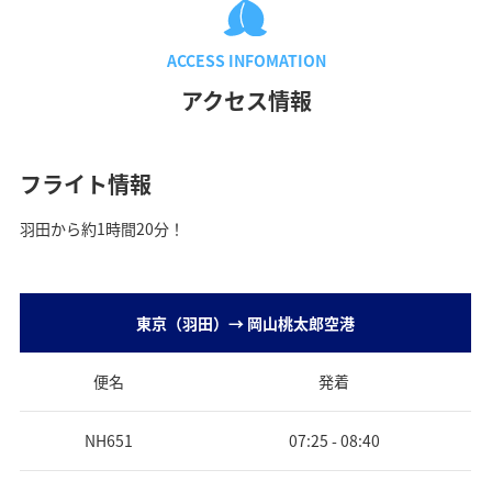
a
ACCESS INFOMATION
アクセス情報
y
フライト情報
V
羽田から約1時間20分！
i
東京（羽田）→ 岡山桃太郎空港
便名
発着
d
NH651
07:25 - 08:40