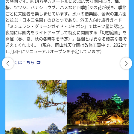
の庭園です。約14万平方メートルに及ぶ広大な園内には、梅、
桜、ツツジ、ハナショウブ、ハスなど四季折々の花が咲き、季節
ごとに来園者を楽しませています。水戸の偕楽園、金沢の兼六園
と並ぶ「日本三名園」のひとつであり、外国人向け旅行ガイド
「ミシュラン・グリーンガイド・ジャポン」では三ツ星に認定。
夜間には園内をライトアップして特別に開園する「幻想庭園」を
開催（春、夏、秋の各時期を予定）。昼間とは異なる優美な姿で
迎えてくれます。（現在、岡山城天守閣は改修工事中で、2022年
11月3日にリニューアルオープンを予定しています）
詳しくはこちら