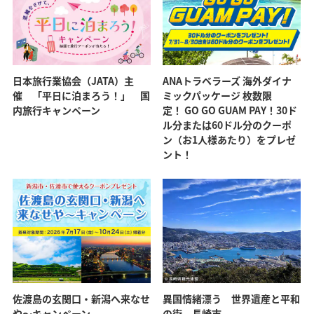
日本旅行業協会（JATA）主
ANAトラベラーズ 海外ダイナ
催 「平日に泊まろう！」 国
ミックパッケージ 枚数限
内旅行キャンペーン
定！ GO GO GUAM PAY！30ド
ル分または60ドル分のクーポ
ン（お1人様あたり）をプレゼ
ント！
佐渡島の玄関口・新潟へ来なせ
異国情緒漂う 世界遺産と平和
や～キャンペーン
の街 長崎市