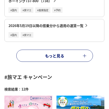
ボーイング737-800 （738）
#国内
#旅マエ
#座席指定
#予約
2026年5月19日以降の搭乗分から適用の運賃一覧
#国内
#旅マエ
もっと見る
#旅マエ
キャンペーン
検索結果：12件