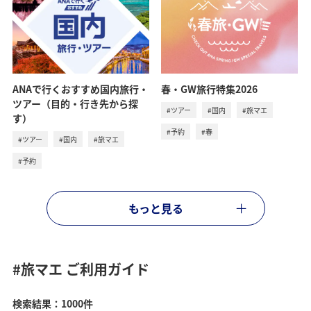
ANAで行くおすすめ国内旅行・
春・GW旅行特集2026
ツアー（目的・行き先から探
#ツアー
#国内
#旅マエ
す）
#予約
#春
#ツアー
#国内
#旅マエ
#予約
もっと見る
#旅マエ
ご利用ガイド
検索結果：1000件