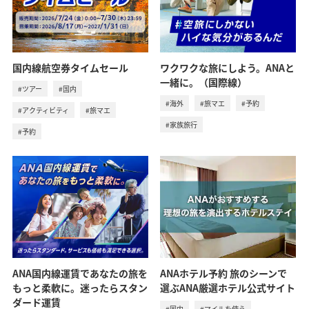
国内線航空券タイムセール
ワクワクな旅にしよう。ANAと
一緒に。（国際線）
#ツアー
#国内
#海外
#旅マエ
#予約
#アクティビティ
#旅マエ
#家族旅行
#予約
ANA国内線運賃であなたの旅を
ANAホテル予約 旅のシーンで
もっと柔軟に。迷ったらスタン
選ぶANA厳選ホテル公式サイト
ダード運賃
#国内
#マイルを使う