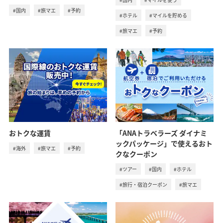
#国内
#旅マエ
#予約
#ホテル
#マイルを貯める
#旅マエ
#予約
「ANAトラベラーズ ダイナミ
おトクな運賃
ックパッケージ」で使えるおト
#海外
#旅マエ
#予約
クなクーポン
#ツアー
#国内
#ホテル
#旅行・宿泊クーポン
#旅マエ