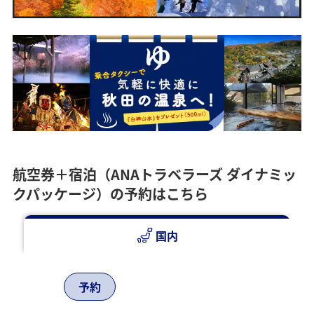
八幡平市、弘前市、深浦町、黒石市、平川
1名様
1名様
市、藤崎町、大鰐町、田舎館村、鰺ヶ沢
町、西目屋村
利用人数
1名様
2名様用
2名様用
へば！佐賀行ぐべ
へば！山口宇部・岩国行ぐべ
2名様用
50,000円
40,000円
航空券＋宿泊（ANAトラベラーズ ダイナミッ
はぁ～、山口宇部・岩国から、まんずねま
クパッケージ）の予約はこちら
ってけ
予約対象期間
予約対象期間
2025/9/1～2026/2/27
2025/9/1～2026/2/27
本キャンペーンは
本キャンペーンは
40,000円
国内
終了いたしました
終了いたしました
出発対象期間
出発対象期間
2025/11/1～2026/2/28
2025/11/1～2026/2/28
対象路線
対象路線
予約
予約対象期間
大館能代発佐賀
大館能代発山口宇部・岩国
2025/9/1～2026/2/27