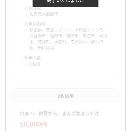
対象路線
佐賀発大館能代
対象宿泊地
秋田県、安比リゾート、十和田プリンス、
八幡平市、弘前市、深浦町、黒石市、平川
市、藤崎町、大鰐町、田舎館村、鰺ヶ沢
町、西目屋村
利用人数
1名様
2名様用
はぁ～、佐賀から、まんずねまってけ
50,000円