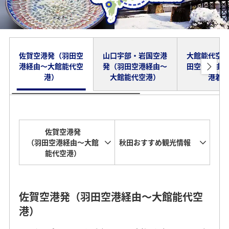
佐賀空港発（羽田空
山口宇部・岩国空港
大館能代空
港経由～大館能代空
発（羽田空港経由～
田空港経由
港）
大館能代空港）
港着
佐賀空港発
（羽田空港経由～大館
秋田おすすめ観光情報
能代空港）
佐賀空港発（羽田空港経由～大館能代空
港）