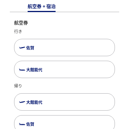
本キャンペーンは
対象宿泊地
対象宿泊地
出発対象期間
航空券 + 宿泊
終了いたしました
佐賀県、福岡県
山口県、広島県
2025/11/1～2026/2/28
利用人数
利用人数
対象路線
航空券
2名様
2名様
山口宇部・岩国発大館能代
行き
対象宿泊地
秋田県、安比リゾート、十和田プリンス、
佐賀
八幡平市、弘前市、深浦町、黒石市、平川
市、藤崎町、大鰐町、田舎館村、鰺ヶ沢
3名様用
3名様用
町、西目屋村
利用人数
大館能代
へば！佐賀行ぐべ
へば！山口宇部・岩国行ぐべ
2名様
75,000円
60,000円
帰り
大館能代
予約対象期間
予約対象期間
3名様用
2025/9/1～2026/2/27
2025/9/1～2026/2/27
本キャンペーンは
本キャンペーンは
終了いたしました
終了いたしました
出発対象期間
出発対象期間
はぁ～、山口宇部・岩国から、まんずねま
佐賀
2025/11/1～2026/2/28
2025/11/1～2026/2/28