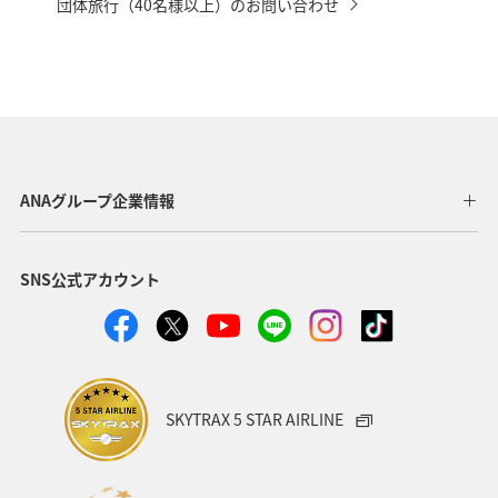
団体旅行（40名様以上）のお問い合わせ
出発対
出発対
2025/11/1～2026/2/28
2025/11/1～2026/2/28
象期間
象期間
クーポン利用条件詳細
対象の条件
対象の条件
クーポン対象期間
ANAトラベラーズ ダイナミックパッ
ANAトラベラーズ ダイナミックパッ
ケージ（航空券＋宿泊）
ケージ（航空券＋宿泊）
ANAグループ企業情報
予約対
* 国内ツアーに限ります。
* 国内ツアーに限ります。
2025/9/1～2026/2/27
対象サ
対象サ
象期間
* 航空券のみ、ANAトラベラーズ ホテ
* 航空券のみ、ANAトラベラーズ ホテ
ービス
ービス
ル、レンタカー、 アクティビティの
ル、レンタカー、 アクティビティの
SNS公式アカウント
みのご予約にはご利用いただけませ
みのご予約にはご利用いただけませ
出発対
2025/11/1～2026/2/28
ん。
ん。
象期間
1名様：25,000円
1名様：20,000円
クーポ
クーポ
2名様：50,000円
2名様：40,000円
対象の条件
ン額
ン額
SKYTRAX 5 STAR AIRLINE
3名様：75,000円
3名様：60,000円
ANAトラベラーズ ダイナミックパッ
対象路
対象路
大館能代発/羽田（東京）経由/山口宇
ケージ（航空券＋宿泊）
大館能代発/羽田（東京）経由/佐賀着