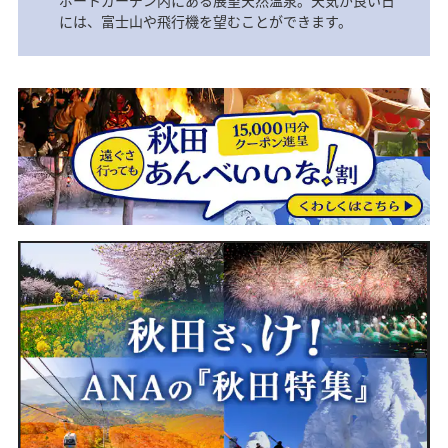
ポートガーデン内にある展望天然温泉。天気が良い日
には、富士山や飛行機を望むことができます。
1名様用
1名様用
1名様用
はぁ～、山口宇部・岩国から、まんずねま
へば！佐賀行ぐべ
へば！山口宇部・岩国行ぐべ
ってけ
25,000円
20,000円
20,000円
予約対象期間
予約対象期間
2025/9/1～2026/2/27
2025/9/1～2026/2/27
予約対象期間
本キャンペーンは
本キャンペーンは
2025/9/1～2026/2/27
終了いたしました
終了いたしました
出発対象期間
出発対象期間
本キャンペーンは
2025/11/1～2026/2/28
2025/11/1～2026/2/28
出発対象期間
終了いたしました
2025/11/1～2026/2/28
対象路線
対象路線
大館能代発佐賀
大館能代発山口宇部・岩国
対象路線
山口宇部・岩国発大館能代
対象宿泊地
対象宿泊地
佐賀県、福岡県
山口県、広島県
対象宿泊地
秋田県、安比リゾート、十和田プリンス、
利用人数
利用人数