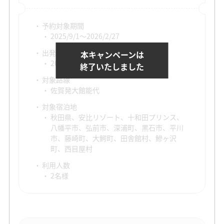
予約対象期間
2025/9/1～2026/2/27
出発対象期間
本キャンペーンは
2025/11/1～2026/2/28
終了いたしました
対象路線
佐賀発大館能代
対象宿泊地
秋田県、安比リゾート、十和田プリンス、
八幡平市、弘前市、深浦町、黒石市、平川
市、藤崎町、大鰐町、田舎館村、鰺ヶ沢
町、西目屋村
利用人数
2名様