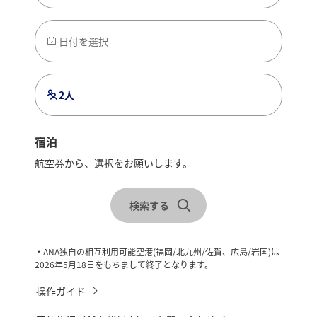
ってけ
対象路線
対象路線
60,000円
大館能代発佐賀
大館能代発山口宇部・岩国
日付を選択
対象宿泊地
対象宿泊地
佐賀県、福岡県
山口県、広島県
予約対象期間
2人
利用人数
利用人数
2025/9/1～2026/2/27
3名様
3名様
本キャンペーンは
出発対象期間
終了いたしました
2025/11/1～2026/2/28
宿泊
対象路線
航空券から、選択をお願いします。
山口宇部・岩国発大館能代
レンタカーを合わせて検索
クーポン利用条件詳細
クーポン利用条件詳細
秋田県
対象宿泊地
検索する
秋田県、安比リゾート、十和田プリンス、
八幡平市、弘前市、深浦町、黒石市、平川
クーポン対象期間
クーポン対象期間
市、藤崎町、大鰐町、田舎館村、鰺ヶ沢
チェックイン・チェックアウトを選択
・ANA独自の相互利用可能空港(福岡/北九州/佐賀、広島/岩国)は
町、西目屋村
2026年5月18日をもちまして終了となります。
予約対
予約対
2025/9/1～2026/2/27
2025/9/1～2026/2/27
利用人数
象期間
象期間
操作ガイド
3名様