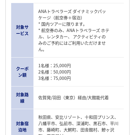
ANAトラベラーズ ダイナミックパッ
ケージ（航空券＋宿泊）
* 国内ツアーに限ります。
対象サ
* 航空券のみ、ANAトラベラーズ ホテ
ービス
ル、レンタカー、 アクティビティの
みのご予約にはご利用いただけませ
ん。
1名様：25,000円
クーポ
2名様：50,000円
ン額
3名様：75,000円
対象路
佐賀発/羽田（東京）経由/大館能代着
線
秋田県、安比リゾート、十和田プリンス、
対象宿
八幡平市、弘前市、深浦町、黒石市、平川
泊地
市、藤崎町、大鰐町、田舎館村、鰺ヶ沢