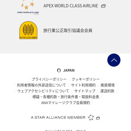
線
線
部着・岩国着
* 国内ツアーに限ります。
APEX WORLD CLASS AIRLINE
対象サ
* 航空券のみ、ANAトラベラーズ ホテ
ービス
ル、レンタカー、 アクティビティの
対象宿
対象宿
佐賀県、福岡県
山口県、広島県
みのご予約にはご利用いただけませ
泊地
泊地
ん。
旅行業公正取引協議会会員
1名様：20,000円
利用条
利用条
旅行代金による利用条件設定はございませ
旅行代金による利用条件設定はございませ
クーポ
2名様：40,000円
件
件
ん
ん
ン額
3名様：60,000円
JAPAN
対象路
山口宇部発・岩国発/羽田（東京）経
利用上
利用上
クーポン数には限りがございますので、完
クーポン数には限りがございますので、完
線
由/大館能代着
限枚数
限枚数
売次第終了となります。
売次第終了となります。
プライバシーポリシー
クッキーポリシー
利用者情報の外部送信について
サイト利用規約
推奨環境
ウェブアクセシビリティについて
サイトマップ
運送約款
秋田県、安比リゾート、十和田プリンス、
標識・各種約款・旅行条件書・取扱料金表
対象宿
八幡平市、弘前市、深浦町、黒石市、平川
ANAマイレージクラブ会員規約
泊地
市、藤崎町、大鰐町、田舎館村、鰺ヶ沢
町、西目屋村
佐賀おすすめ観光情報
山口県および周辺おすすめ観光情報