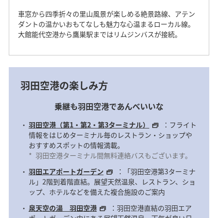
車窓から四季折々の里山風景が楽しめる絶景路線、アテン
ダントの温かいおもてなしも魅力な心温まるローカル線。
大館能代空港から鷹巣駅まではリムジンバスが接続。
山口宇部・岩国空港発
大館能代空港発
大館能代空港発
山口県および周辺おす
（羽田空港経由～大館
（羽田空港経由～佐賀
（羽田空港経由～山口
秋田おすすめ観光情報
佐賀おすすめ観光情報
すめ観光情報
宇部・岩国着）
能代空港）
空港着）
羽田空港の楽しみ方
乗継も羽田空港であんべいいな
山口宇部・岩国空港発（羽田空港経由～
大館能代空港発（羽田空港経由～佐賀空
大館能代空港発（羽田空港経由～山口宇
羽田空港（第1・第2・第3ターミナル）
：フライト
大館能代空港）
港着）
部・岩国着）
情報をはじめターミナル毎のレストラン・ショップや
おすすめスポットの情報満載。
下記クーポンコードをご確認のうえ支払い選択画面にてご
下記クーポンコードをご確認のうえ支払い選択画面にてご
下記クーポンコードをご確認のうえ支払い選択画面にてご
*
羽田空港ターミナル間無料連絡バスもございます。
入力ください。詳細については、「
入力ください。詳細については、「
入力ください。詳細については、「
クーポンの使い方
クーポンの使い方
クーポンの使い方
」を
」を
」を
羽田エアポートガーデン
：「羽田空港第3ターミナ
ご確認ください。
ご確認ください。
ご確認ください。
ル」2階到着階直結。展望天然温泉、レストラン、ショ
下記クーポンをクリックすると、クーポンコードがコピー
下記クーポンをクリックすると、クーポンコードがコピー
下記クーポンをクリックすると、クーポンコードがコピー
ップ、ホテルなどを備えた複合施設のご案内
されますので、支払い方法選択画面で貼り付けることも可
されますので、支払い方法選択画面で貼り付けることも可
されますので、支払い方法選択画面で貼り付けることも可
能です。
能です。
能です。
泉天空の湯 羽田空港
：羽田空港直結の羽田エア