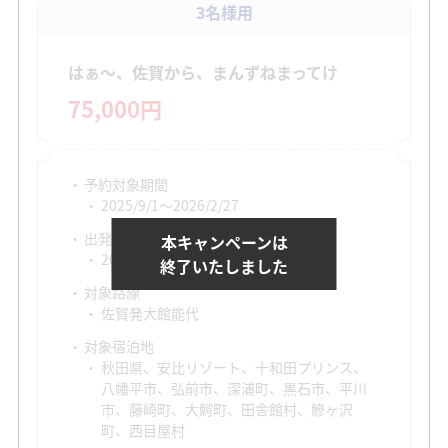
3名様用
はぁ～、佐賀から、まんずねまってけ
75,000円
予約対象期間
2025/9/1～2026/2/27
出発対象期間
本キャンペーンは
2025/11/1～2026/2/28
終了いたしました
対象路線
佐賀発大館能代
対象宿泊地
秋田県、安比リゾート、十和田プリンス、
八幡平市、弘前市、深浦町、黒石市、平川
市、藤崎町、大鰐町、田舎館村、鰺ヶ沢
町、西目屋村