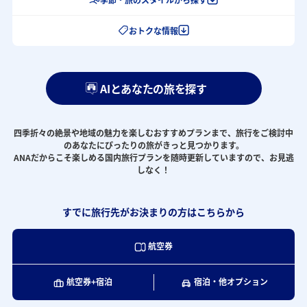
A
N
おトクな情報
A
で
行
く
AIとあなたの旅を探す
お
す
す
め
四季折々の絶景や地域の魅力を楽しむおすすめプランまで、旅行をご検討中
のあなたにぴったりの旅がきっと見つかります。
国
ANAだからこそ楽しめる国内旅行プランを随時更新していますので、お見逃
内
しなく！
旅
行
・
すでに旅行先がお決まりの方はこちらから
ツ
ア
航空券
ー
航空券+宿泊
宿泊・他オプション