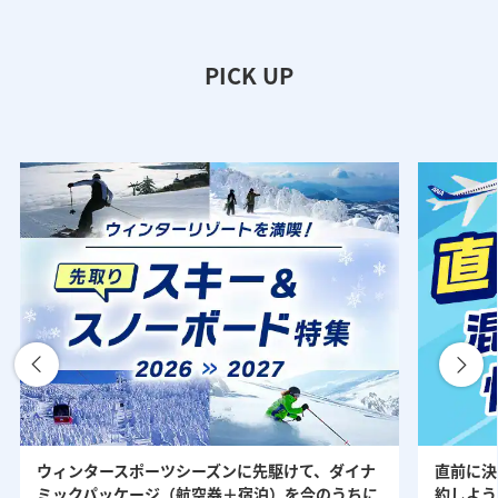
PICK UP
ウィンタースポーツシーズンに先駆けて、ダイナ
直前に決
ミックパッケージ（航空券＋宿泊）を今のうちに
約しよう