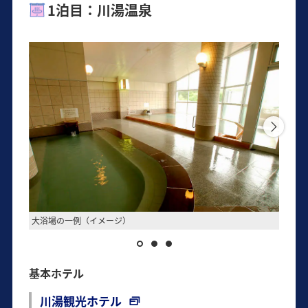
1泊目：川湯温泉
大浴場の一例（イメージ）
客室の
基本ホテル
川湯観光ホテル