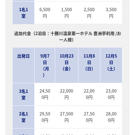
1名1
6,500
1,500
2,500
3,500
室
円
円
円
円
追加代金（2泊目：十勝川温泉第一ホテル 豊洲亭利用 /お
一人様）
出発日
9月7
10月23
11月8
12月5
日
日
日
日
（月
（金）
（日）
（土）
）
24,50
22,000
22,00
23,00
3名1
0円
円
0円
0円
室
2名1
29,50
27,500
27,50
28,00
室
0円
円
0円
0円