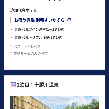
追加代金ホテル
お宿欣喜湯 別邸すいかずら
東館 和風ツイン洋室(1～2名1室）
東館 和風トリプル洋室(3名1室）
*
バス・トイレ付き
*
禁煙ルームのみの設定
2泊目：十勝川温泉