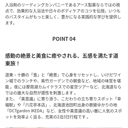
入浴剤のリーディングカンパニーであるアース製薬ならではの視
点で、効果的な入浴法や日々のボディケアのコツを伝授。いつも
のバスタイムがもっと楽しく、豊かになる実践的な学びを提供し
ます。
POINT 04
感動の絶景と美食に癒やされる、五感を満たす道
東旅！
道東・十勝の「食」と「絶景」で心身をリセットし、いけだワイ
ン城でのランチや、紫竹ガーデンでの朝食など、地域の味覚を堪
能 。夜には摩周湖カムイテラスでの星空ツアーなど、北海道なら
ではの雄大な自然が感性を刺激します 。
また、「美意識」に寄り添う、こだわりの立ち寄りスポット「幸
福駅」や「六花亭本店」、北海道池田町出身の歌姫ゆかりの地
「DCTgarden IKEDA」など、女性や美意識の高い層に人気のスポ
ットを効率よく巡る、充実の2泊3日行程です 。