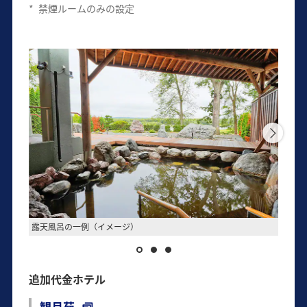
*
禁煙ルームのみの設定
露天風呂の一例（イメージ）
客室の
追加代金ホテル
観月苑