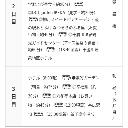
朝
学および昼食・約90分）
2
◎DCTgarden IKEDA（見学・約20分）
日
昼
◎柳月スイートピアガーデン・道
目
夜
の駅おとふけ なつぞらのふる里（お買
い物・約40分）
◎十勝川温泉観
光ガイドセンター（アース製薬の講話・
約60分）
（18:40頃着）十勝川温
泉地区ホテル
朝
ホテル（8:00発）
●紫竹ガーデン
（朝食・約75分）
◎幸福駅（約
昼
3
（
日
20分）
◎六花亭本店（お買い
お
目
物・約45分）
(12:00頃着）帯広駅
弁
当
*3
（15:00頃着）新千歳空港*3
）