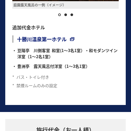
庭園露天風呂の一例（イメージ）
豆陽亭
追加代金ホテル
十勝川温泉第一ホテル
豆陽亭 川側客室 和室(1～3名1室）・和モダンツイン
洋室（1～2名1室）
豊洲亭 露天風呂付洋室（1～3名1室）
*
バス・トイレ付き
*
禁煙ルームのみの設定
旅行代金（お一人様）