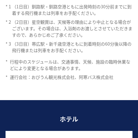
*
1
（1日目）釧路駅・釧路空港ともに出発時刻の30分前までに到
着する飛行機または列車をお手配ください。
*
2
（2日目）星空観賞は、天候等の理由により中止となる場合が
ございます。その場合は、入浴剤のお渡しとさせていただきま
すので、あらかじめご了承ください。
*
3
（3日目）帯広駅・新千歳空港ともに到着時刻の60分後以降の
飛行機または列車をお手配ください。
*
行程中のスケジュールは、交通事情、天候、施設の臨時休業な
どにより変更となる場合があります。
*
運行会社：おびうん観光株式会社、阿寒バス株式会社
ホテル