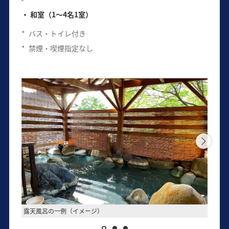
和室（1～4名1室）
*
バス・トイレ付き
*
禁煙・喫煙指定なし
露天風呂の一例（イメージ）
客室の