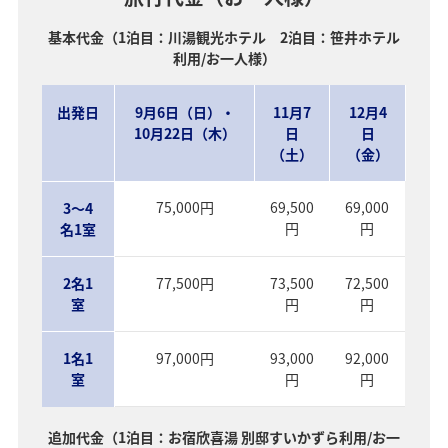
基本代金（1泊目：川湯観光ホテル 2泊目：笹井ホテル
利用/お一人様）
出発日
9月6日（日）・
11月7
12月4
10月22日（木）
日
日
（土）
（金）
75,000円
69,500
69,000
3～4
円
円
名1室
2名1
77,500円
73,500
72,500
室
円
円
1名1
97,000円
93,000
92,000
室
円
円
追加代金（1泊目：お宿欣喜湯 別邸すいかずら利用/お一