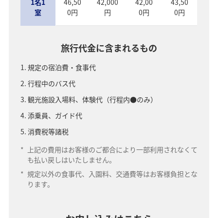
1名1
46,50
42,000
42,00
43,50
室
0円
円
0円
0円
旅行代金に含まれるもの
規定の宿泊費・食事代
行程中のバス代
観光施設入場料、体験代（行程内●のみ）
添乗員、ガイド代
消費税等諸税
*
上記の費用はお客様のご都合により一部利用されなくて
も払い戻しはいたしません。
*
規定以外の食事代、入園料、交通費等はお客様負担とな
ります。