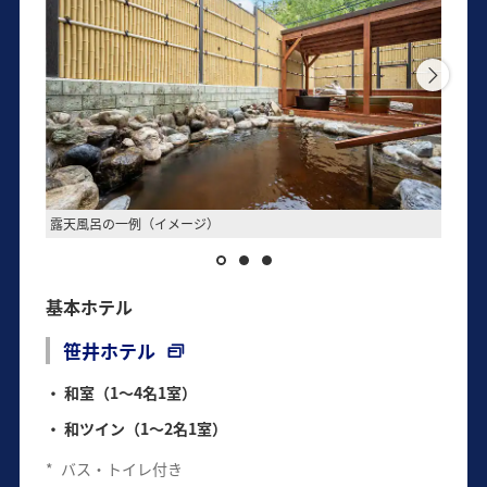
露天風呂の一例（イメージ）
和ツイ
基本ホテル
笹井ホテル
和室（1～4名1室）
和ツイン（1～2名1室）
*
バス・トイレ付き