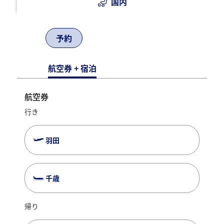
国内
予約
航空券 + 宿泊
航空券
行き
羽田
千歳
帰り