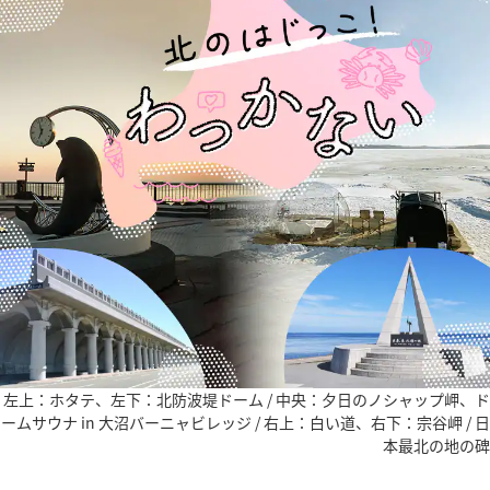
左上：ホタテ、左下：北防波堤ドーム / 中央：夕日のノシャップ岬、ド
ームサウナ in 大沼バーニャビレッジ / 右上：白い道、右下：宗谷岬 / 日
本最北の地の碑