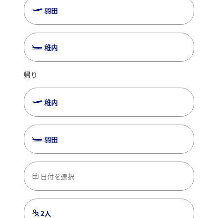
羽田
稚内
帰り
稚内
羽田
日付を選択
2人