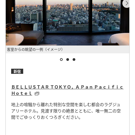
客室からの眺望の一例（イメージ）
外
新宿
ＢＥＬＬＵＳＴＡＲ ＴＯＫＹＯ，Ａ Ｐａｎ Ｐａｃｉｆｉｃ
Ｈｏｔｅｌ
地上の喧騒から離れた特別な空間を楽しむ都会のラグジュ
アリーホテル。見渡す限りの絶景とともに、唯一無二の空
間でごゆっくりおくつろぎください。