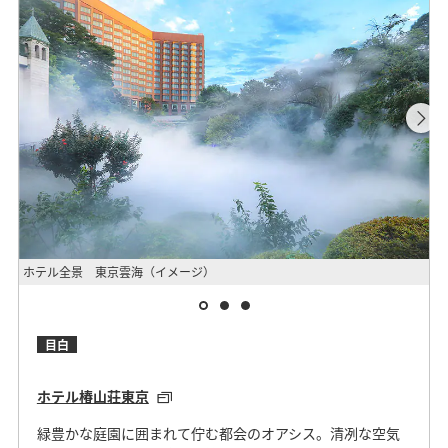
ホテル全景 東京雲海（イメージ）
客
目白
ホテル椿山荘東京
緑豊かな庭園に囲まれて佇む都会のオアシス。清冽な空気