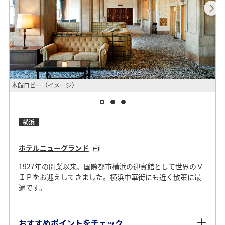
タ
本館ロビー（イメージ）
（
横浜
ホテルニューグランド
1927年の開業以来、国際都市横浜の迎賓館として世界のＶ
ＩＰをお迎えしてきました。横浜中華街にも近く散策に最
適です。
おすすめポイントをチェック