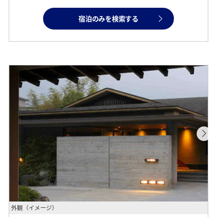
宿泊のみを検索する
外観（イメージ）
ワ