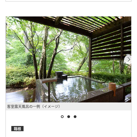
客室露天風呂の一例（イメージ）
外
箱根