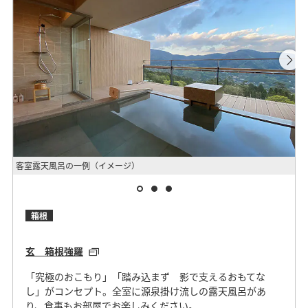
客室露天風呂の一例（イメージ）
外
箱根
玄 箱根強羅
「究極のおこもり」「踏み込まず 影で支えるおもてな
し」がコンセプト。全室に源泉掛け流しの露天風呂があ
り、食事もお部屋でお楽しみください。