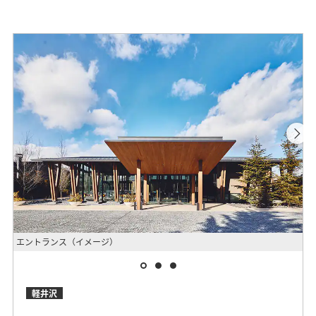
エントランス（イメージ）
客
軽井沢