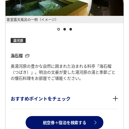
客室露天風呂の一例（イメージ）
外
湯河原
海石榴
奥湯河原の豊かな自然に囲まれた泊まれる料亭「海石榴
（つばき）」。明治の文豪が愛した湯河原の湯と季節ごと
の懐石料理をお部屋でご堪能ください。
おすすめポイントをチェック
航空券＋宿泊を検索する