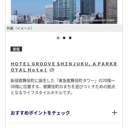
外観（イメージ）
客
新宿
ＨＯＴＥＬ ＧＲＯＯＶＥ ＳＨＩＮＪＵＫＵ，Ａ ＰＡＲＫＲ
ＯＹＡＬ Ｈｏｔｅｌ
新宿歌舞伎町に誕生した「東急歌舞伎町タワー」の20階～
38階に位置する、歌舞伎町のまちを遊びつくすための拠点
となるライフスタイルホテルです。
おすすめポイントをチェック