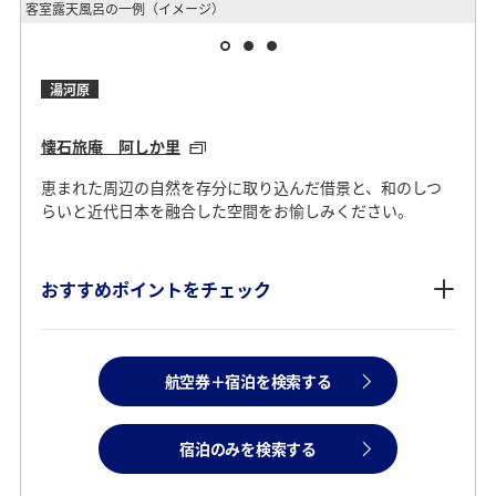
客室露天風呂の一例（イメージ）
外
湯河原
懐石旅庵 阿しか里
恵まれた周辺の自然を存分に取り込んだ借景と、和のしつ
らいと近代日本を融合した空間をお愉しみください。
おすすめポイントをチェック
航空券＋宿泊を検索する
宿泊のみを検索する