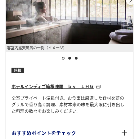
客室内露天風呂の一例（イメージ）
客
箱根
ホテルインディゴ箱根強羅 ｂｙ ＩＨＧ
全室プライベート温泉付き。お食事は厳選した食材を薪の
グリルで香り高く調理、素材本来の味を最大限に引き出し
た料理の数々をお楽しみください。
おすすめポイントをチェック