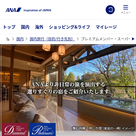
メニュー
トップ
国内
海外
ショッピング&ライフ
マイレージ
国内
国内旅行（目的/行き先別）
プレミアムメンバー・スーパーフ