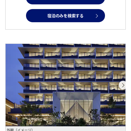
宿泊のみを検索する
外観（イメージ）
イ