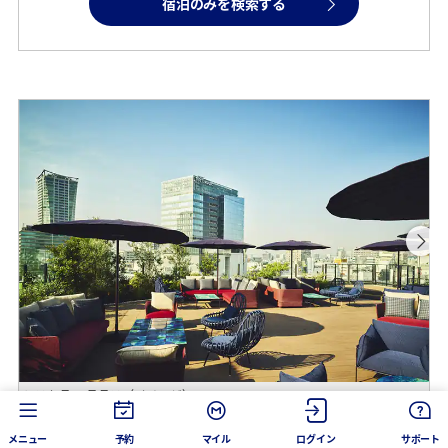
宿泊のみを検索する
レストラン テラス（イメージ）
ロ
メニュー
予約
マイル
ログイン
サポート