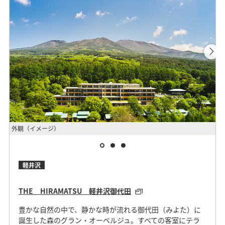
外観（イメージ）
客
軽井沢
THE HIRAMATSU 軽井沢御代田
豊かな自然の中で、静かな時が流れる御代田（みよた）に
誕生した森のグラン・オーベルジュ。すべての客室にテラ