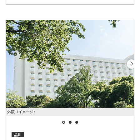
外観（イメージ）
ク
品川