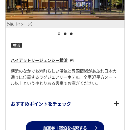
外観（イメージ）
ロ
横浜
ハイアットリージェンシー横浜
横浜のなかでも港町らしい活気と異国情緒があふれ日本大
通りに位置するラグジュアリーホテル。全室37平方メート
ル以上というゆとりある客室でお寛ぎください。
おすすめポイントをチェック
航空券＋宿泊を検索する