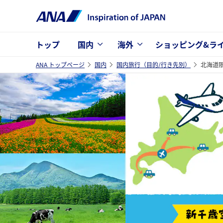
トップ
国内
海外
ショッピング&ラ
ANA トップページ
国内
国内旅行（目的/行き先別）
北海道