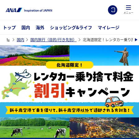
メニュー
トップ
国内
海外
ショッピング&ライフ
マイレージ
国内
国内旅行（目的/行き先別）
北海道限定！レンタカー乗り捨て