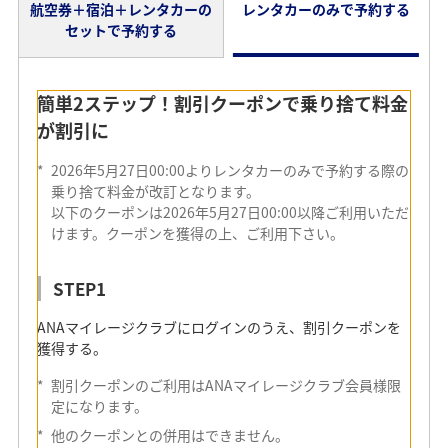
航空券＋宿泊＋レンタカーの
レンタカーのみで予約する
セットで予約する
簡単2ステップ！専用プランで予約すれば乗り
簡単2ステップ！割引クーポンで乗り捨て料金
捨て料金が割引に
が割引に
*
2026年5月27日00:00よりレンタカーのみで予約する際の
STEP1
乗り捨て料金が改訂となります。
以下のクーポンは2026年5月27日00:00以降ご利用いただ
行きの飛行機の到着空港を「新千歳空港」、帰りの飛行機
けます。クーポンを獲得の上、ご利用下さい。
の出発空港を「函館/ 旭川/釧路/中標津/女満別/稚内/帯広空
港/紋別空港」のいずれかで設定し検索！
STEP1
STEP2
ANAマイレージクラブにログインのうえ、割引クーポンを
獲得する。
ご希望の飛行機、ホテル、レンタカーをご選択のうえ、予
約完了！
*
割引クーポンのご利用はANAマイレージクラブ会員様限
定になります。
*
レンタカーについては「乗り捨て料金割引キャンペー
*
他のクーポンとの併用はできません。
ン」の記載があるプランをご選択ください。キャンペー