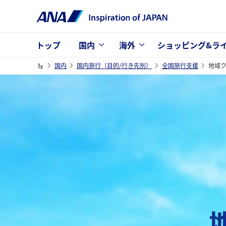
トップ
国内
海外
ショッピング&ラ
国内
国内旅行（目的/行き先別）
全国旅行支援
地域