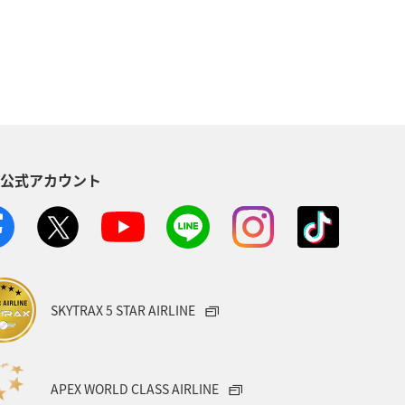
S公式アカウント
SKYTRAX 5 STAR AIRLINE
APEX WORLD CLASS AIRLINE