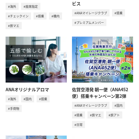
ビス
#海外
#座席指定
#ANAマイレージクラブ
#搭乗
#チェックイン
#搭乗
#機内
#プレミアムメンバー
#旅マエ
ANAオリジナルアロマ
佐賀空港発 朝一便（ANA452
便）搭乗キャンペーン第2弾
#海外
#国内
#搭乗
#ANAマイレージクラブ
#国内
#手荷物
#搭乗
#旅マエ
#旅アト
#日常