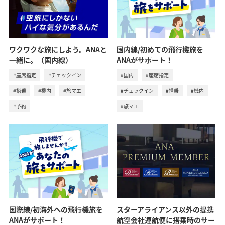
ワクワクな旅にしよう。ANAと
国内線/初めての飛行機旅を
一緒に。（国内線）
ANAがサポート！
#座席指定
#チェックイン
#国内
#座席指定
#搭乗
#機内
#旅マエ
#チェックイン
#搭乗
#機内
#予約
#旅マエ
国際線/初海外への飛行機旅を
スターアライアンス以外の提携
ANAがサポート！
航空会社運航便に搭乗時のサー