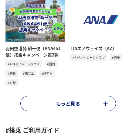
羽田空港発 朝一便（ANA451
ITAエアウェイズ〔AZ〕
便）搭乗キャンペーン第2弾
#ANAマイレージクラブ
#搭乗
#ANAマイレージクラブ
#国内
#搭乗
#旅マエ
#旅アト
#日常
もっと見る
#搭乗
ご利用ガイド