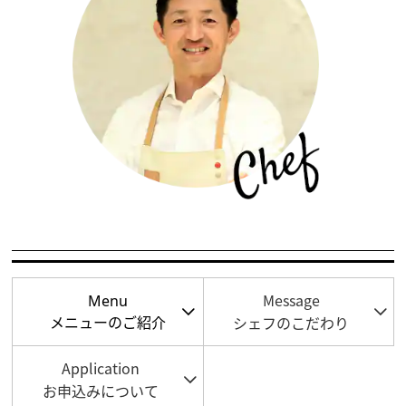
E
N
T
S
A
N
A
健
康
&
野
Message
Menu
菜
シェフのこだわり
メニューのご紹介
メ
Application
ニ
お申込みについて