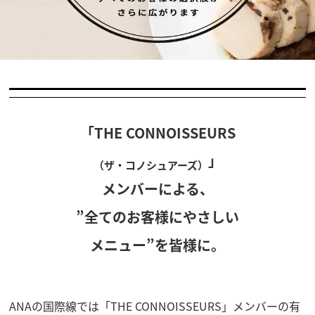
T
す
H
べ
「THE CONNOISSEURS
て
E
の
」
C
お
（ザ・コノシュアーズ）
客
O
メンバーによる、
様
N
の
”全てのお客様にやさしい
選
N
択
メニュー”を皆様に。
肢
O
が
I
さ
ら
S
に
ANAの国際線では「THE CONNOISSEURS」メンバーの有