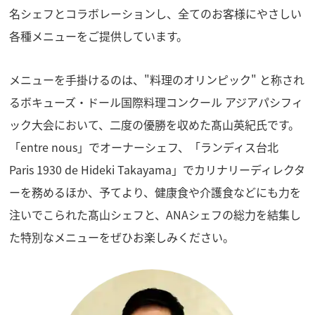
S
広
名シェフとコラボレーションし、全てのお客様にやさしい
が
E
り
各種メニューをご提供しています。
U
ま
す
R
メニューを手掛けるのは、"料理のオリンピック" と称され
S
るボキューズ・ドール国際料理コンクール アジアパシフィ
M
ック大会において、二度の優勝を収めた髙山英紀氏です。
E
「entre nous」でオーナーシェフ、「ランディス台北
M
Paris 1930 de Hideki Takayama」でカリナリーディレクタ
B
ーを務めるほか、予てより、健康食や介護食などにも力を
E
注いでこられた髙山シェフと、ANAシェフの総力を結集し
R
P
た特別なメニューをぜひお楽しみください。
R
E
S