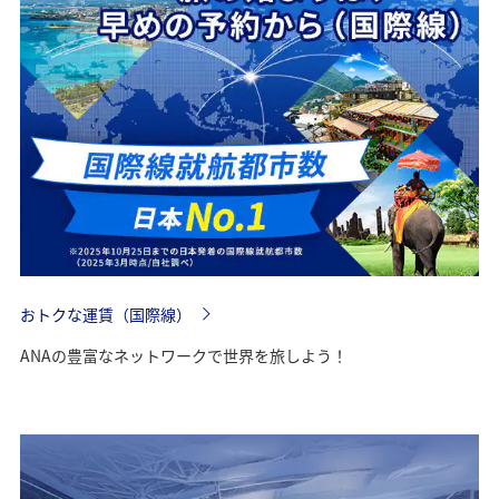
2026年3月29
ただきます。
NH1910
NH867
毎日運航
日運航
2025年10月26
2026年3月29
成田=プノンペ
NH204
毎日運航
成田=上海（浦
NH817/NH818
日～2026年3
NH921/NH922
日～2026年10
フランクフル
ン
東）
NH862
毎日運航
月28日
月24日
NH801
毎日運航
ト⇒羽田
NH224
毎日運航
ソウル（金
NH864
毎日運航
2025年10月26
2026年3月29
2026年4月20
浦）⇒羽田
成田⇒シンガ
成田=ヤンゴン
NH813/NH814
日～2026年3
羽田⇒ミュン
関西=杭州
NH951/NH952
日～2026年10
日～5月8日、9
ポール
NH217
毎日運航
月28日
ヘン
月24日
NH803
月1日～10月
NH868
毎日運航
24日：毎日運
航
ミュンヘン⇒
2026年3月29
NH218
毎日運航
成田=厦門
羽田
NH935/NH936
日～2026年10
月24日
NH802
毎日運航
おトクな運賃（国際線）
水・土
2025年10月26日～2026年3月28日運航分（2025
ANAの豊富なネットワークで世界を旅しよう！
2026年3月29
*2025年12月
2026年4月21
シンガポール
成田=台北（桃
年8月19日更新）
NH823/NH824
15日～12月27
日～2026年10
日～5月9日、9
⇒成田
園）
日、2025年12
月24日
NH804
月2日～10月
成田⇒ブリュ
NH231
月31日～2026
24日：毎日運
ッセル
年1月10日、
航
*
「⇒」は行き先を表します。
2026年3月29
2026年3月2日
羽田=ソウル
NH863/NH866
日～2026年10