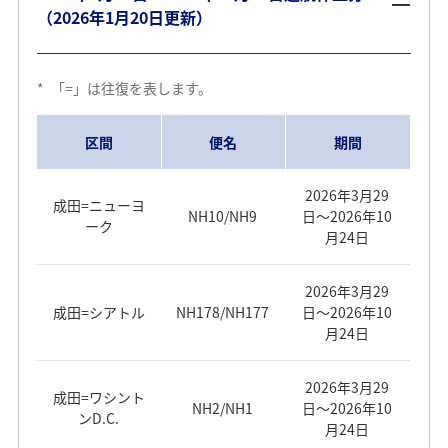
（2026年1月20日更新）
NH880
NH962
毎日運航
毎日運航
羽田⇒ロンド
NH211
毎日運航
シドニー⇒羽
ン
北京⇒羽田
田
*
「=」は往復を表します。
NH890
NH964
毎日運航
毎日運航
ロンドン⇒羽
NH212
毎日運航
田
区間
便名
期間
関西⇒北京
NH979
月・木・土
水・木・日
*2026年3月30
成田⇒パース
NH881
日～4月19日：
羽田⇒パリ
NH215
毎日運航
2026年3月29
北京⇒関西
NH980
水・木・日
成田=ニューヨ
毎日運航
NH10/NH9
日～2026年10
ーク
月24日
パリ⇒羽田
NH216
毎日運航
成田⇒大連
NH903
毎日運航
月・木・土
*2026年3月30
2026年3月29
パース⇒成田
NH882
NH203
毎日運航
日～4月19日：
大連⇒成田
NH904
毎日運航
成田=シアトル
NH178/NH177
日～2026年10
羽田⇒フラン
毎日運航
月24日
クフルト
NH223
毎日運航
羽田⇒青島
NH949
毎日運航
羽田⇒デリー
NH837
毎日運航
2026年3月29
成田=ワシント
NH2/NH1
日～2026年10
NH204
毎日運航
青島⇒羽田
NH950
毎日運航
ンD.C.
フランクフル
月24日
デリー⇒羽田
NH838
毎日運航
ト⇒羽田