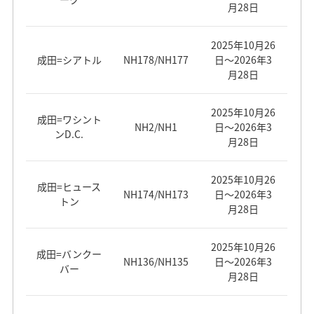
金
月28日
月・火・金・
NH806
毎日運航
NH975
土
火・金・日
2025年10月26
2026年4月21
バンコク⇒成
*2026年10月
成田=シアトル
NH178/NH177
日～2026年3
ウィーン⇒羽
月・火・金・
日～7月17日、
田
NH974
NH206
20日～10月24
月28日
田
土
NH808
9月1日～10月
日：火・金・
上海（浦東）
23日：火・
土
⇒関西
水・金・日
2025年10月26
月・火・金・
成田=ワシント
NH976
NH2/NH1
日～2026年3
土
ンD.C.
羽田⇒ミラノ
NH207
月・水・土
月28日
NH847
毎日運航
羽田⇒上海
NH969
毎日運航
ミラノ⇒羽田
NH208
火・木・日
羽田⇒バンコ
2025年10月26
（虹橋）
NH849
毎日運航
成田=ヒュース
ク
NH174/NH173
日～2026年3
トン
月28日
羽田⇒ストッ
上海（虹橋）
NH221
火・木・日
NH877
毎日運航
NH970
毎日運航
クホルム
⇒羽田
2025年10月26
成田=バンクー
NH848
毎日運航
NH136/NH135
日～2026年3
ストックホル
バー
成田⇒杭州
NH222
NH929
火・木・日
月・火・金
月28日
ム⇒羽田
バンコク⇒羽
NH850
毎日運航
田
杭州⇒成田
NH930
月・火・金