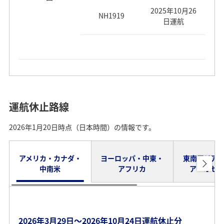
2025年10月26
NH1919
日運航
2026年3月29日～2026年10月24日運航分（2026
2026年3月29日～2026年10月24日運航分（2026
2026年3月29日～2026年10月24日運航分（2026
年2月4日更新）
年2月4日更新）
年2月4日更新）
運航休止路線
*
*
*
ウクライナ情勢に鑑み、一部の便を欠航とさせていただ
「⇒」は行き先を表します。
「⇒」は行き先を表します。
2026年1月20日時点（日本時間）の情報です。
きます。運航する便につきましても通常とは異なる飛行
ルートとなり、通常より長時間の飛行時間となり、出
運航曜日・運
運航曜日・運
発、到着時間の変更が発生する場合や他空港を経由する
路線
路線
便名
便名
アメリカ・カナダ・
ヨーロッパ・中東・
東南アジア
航日
航日
場合がございます。
中南米
アフリカ
ア・オセ
*
「⇒」は行き先を表します。
NH879
NH961
毎日運航
毎日運航
羽田⇒シドニ
羽田⇒北京
ー
運航曜日・運
路線
便名
NH889
NH963
毎日運航
毎日運航
航日
2026年3月29日～2026年10月24日運航休止分