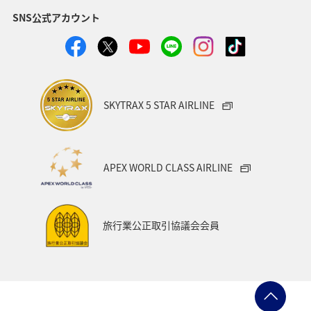
イスタンブー
上海（浦東）
NH220
月・水・土
SNS公式アカウント
ル⇒羽田
⇒羽田
2025年10月26
NH972
毎日運航
成田=成都
NH947/NH948
日～2026年3
2025年10月26日～2026年3月28日運航分（2025
月28日
年8月19日更新）
月・火・金・
NH973
土
2025年10月26
関西⇒上海
成田=上海（浦
SKYTRAX 5 STAR AIRLINE
NH921/NH922
日～2026年3
（浦東）
東）
*
「⇒」は行き先を表します。
月28日
月・火・金・
NH975
土
2025年10月26
運航曜日・運
路線
便名
APEX WORLD CLASS AIRLINE
関西=杭州
NH951/NH952
日～2026年3
航日
月・火・金・
NH974
月28日
土
上海（浦東）
NH879
毎日運航
⇒関西
羽田⇒シドニ
2025年10月26
旅行業公正取引協議会会員
月・火・金・
ー
NH976
成田=厦門
NH935/NH936
日～2026年3
土
NH889
毎日運航
月28日
羽田⇒上海
NH880
毎日運航
NH969
毎日運航
2025年10月26
（虹橋）
シドニー⇒羽
成田=台北（桃
NH823/NH824
日～2026年3
田