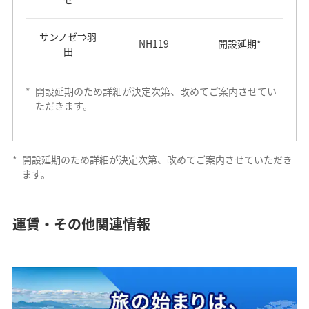
2026年3月29
2026年3月29
成田=ヤンゴン
関西=大連
NH813/NH814
NH945/NH946
日～2026年10
日～2026年10
成田⇒香港
NH811
毎日運航
ホーチミンシ
月24日
月24日
サンノゼ⇒羽
運航曜日・運
NH892
毎日運航
NH119
開設延期*
路線
便名
ティ⇒羽田
田
航日
2025年10月26日～2026年3月28日運航休止分
香港⇒成田
NH812
毎日運航
2026年3月29
（2025年8月19日更新）
成田⇒クアラ
成田=青島
NH927/NH928
日～2026年10
羽田⇒ロンド
NH815
毎日運航
*
開設延期のため詳細が決定次第、改めてご案内させてい
NH211
毎日運航
ルンプール
NH851
毎日運航
月24日
ン
ただきます。
羽田⇒台北
（松山）
2025年10月26日～2026年3月28日運航休止分
*
開設を延期している路線はございません。
開設を延期している路線はございません。
「⇒」は行き先を表します。
*
「=」は往復を表します。
クアラルンプ
NH853
毎日運航
2026年3月29
ロンドン⇒羽
（2025年8月19日更新）
NH816
毎日運航
NH212
毎日運航
ール⇒成田
関西=青島
NH977/NH978
日～2026年10
田
*
開設延期のため詳細が決定次第、改めてご案内させていただき
区間
便名
期間
区間
便名
期間
月24日
NH852
毎日運航
ます。
台北（松山）
NH885
毎日運航
羽田⇒パリ
NH215
毎日運航
*
「=」は往復を表します。
⇒羽田
羽田⇒モスク
2025年10月26
2026年3月29
羽田⇒クアラ
NH213
開設延期*
成田=デュッセ
NH854
毎日運航
ワ
NH209/NH210
日～2026年3
成田=武漢
NH937/NH938
日～2026年10
ルンプール
運賃・その他関連情報
ルドルフ
2026年3月29
パリ⇒羽田
NH216
毎日運航
月28日
区間
便名
期間
NH1907
月24日
日運航
NH861
毎日運航
モスクワ⇒羽
NH214
開設延期*
田
NH203
2025年10月26
2025年10月26
毎日運航
2026年3月29
成田=ウラジオ
成田=チェンナ
NH886
毎日運航
羽田⇒ソウル
羽田⇒フラン
NH883/NH884
NH825/NH826
日～2026年3
日～2026年3
成田=成都
NH947/NH948
日～2026年10
NH865
毎日運航
ストク
イ
（金浦）
クフルト
クアラルンプ
月28日
月28日
月24日
NH223
毎日運航
*
開設延期のため詳細が決定次第、改めてご案内させてい
ール⇒羽田