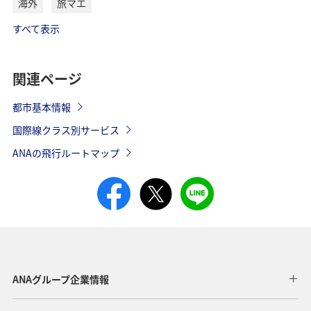
2025年10月26
火・木・日
海外
旅マエ
ルタ
大連⇒成田
NH904
毎日運航
羽田⇒ミラノ
成田=瀋陽
NH925/NH926
NH207
*2026年2月23
日～2026年3
すべて表示
2026年3月29
月28日
日運航
NH1927
日運航
羽田⇒青島
NH949
毎日運航
ミラノ⇒羽田
NH208
2025年10月26
火・木・日
関連ページ
NH856
毎日運航
関西=大連
NH945/NH946
日～2026年3
青島⇒羽田
NH950
毎日運航
ジャカルタ⇒
月28日
2026年2月23
都市基本情報
羽田
ミラノ⇒成田
NH1960
NH872
毎日運航
日運航
成田⇒上海
国際線クラス別サービス
NH919
2025年10月26
毎日運航
（浦東）
成田=青島
NH927/NH928
日～2026年3
ANAの飛行ルートマップ
成田⇒マニラ
NH819
毎日運航
羽田⇒ストッ
月28日
NH221
火・木・日
クホルム
上海（浦東）
NH920
毎日運航
マニラ⇒成田
⇒成田
NH820
毎日運航
2025年10月26
ストックホル
関西=青島
NH977/NH978
日～2026年3
NH222
火・木・日
ム⇒羽田
月28日
羽田⇒マニラ
NH869
NH967
毎日運航
毎日運航
羽田⇒上海
（浦東）
羽田⇒イスタ
2025年10月26
NH219
月・水・土
マニラ⇒羽田
NH870
NH971
毎日運航
毎日運航
ンブール
ANAグループ企業情報
成田=武漢
NH937/NH938
日～2026年3
月28日
NH968
毎日運航