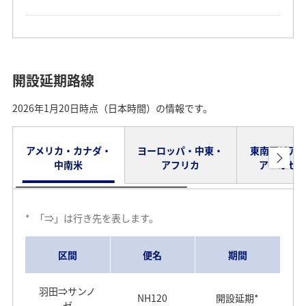
羽田⇒イスタ
NH219
月・水・土
ンブール
NH878
毎日運航
羽田⇒広州
NH923
毎日運航
2026年3月29日～2026年10月24日運航休止分
2026年3月29日～2026年10月24日運航休止分
2026年3月29日～2026年10月24日運航休止分
（2026年1月20日更新）
（2026年1月20日更新）
（2026年1月20日更新）
イスタンブー
成田⇒ハノイ
NH897
毎日運航
NH220
月・水・土
ル⇒羽田
広州⇒羽田
NH924
毎日運航
開設延期路線
NH898
毎日運航
*
*
*
「=」は往復を表します。
「=」は往復を表します。
「=」は往復を表します。
2026年1月20日時点（日本時間）の情報です。
羽田⇒深圳
NH965
毎日運航
ハノイ⇒成田
2026年3月29
NH1918
区間
区間
区間
便名
便名
便名
期間
期間
期間
深圳⇒羽田
NH966
毎日運航
日運航
アメリカ・カナダ・
ヨーロッパ・中東・
東南アジア
2025年10月26日～2026年3月28日運航分（2025
中南米
アフリカ
ア・オセ
2026年3月29
2026年3月29
2026年3月29
年10月6日更新）
NH813
毎日運航
成田⇒ホーチ
成田=デュッセ
成田=チェンナ
NH833
毎日運航
関西=香港
NH209/NH210
NH825/NH826
NH873/NH874
日～2026年10
日～2026年10
日～2026年10
ミンシティ
ルドルフ
イ
羽田⇒香港
月24日
月24日
月24日
*
「⇒」は行き先を表します。
NH859
毎日運航
*
ウクライナ情勢に鑑み、一部の便を欠航とさせていただ
ホーチミンシ
NH834
毎日運航
きます。運航する便につきましても通常とは異なる飛行
2026年3月29
2026年3月29
2026年3月29
ティ⇒成田
成田=ウラジオ
成田=プノンペ
区間
便名
期間
NH814
毎日運航
ルートとなり、通常より長時間の飛行時間となり、出
成田=瀋陽
NH883/NH884
NH817/NH818
NH925/NH926
日～2026年10
日～2026年10
日～2026年10
ストク
ン
発、到着時間の変更が発生する場合や他空港を経由する
月24日
月24日
月24日
香港⇒羽田
場合がございます。
羽田⇒ホーチ
羽田⇒サンノ
NH860
毎日運航
NH891
毎日運航
NH120
開設延期*
ミンシティ
ゼ
*
「⇒」は行き先を表します。