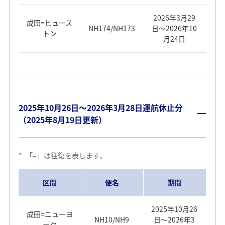
NH224
毎日運航
成田⇒上海
NH919
毎日運航
2026年3月29
毎日運航
（浦東）
成田=ヒュース
NH174/NH173
日～2026年10
成田⇒ムンバ
*2026年7月18
トン
羽田⇒ミュン
NH829
月24日
NH217
毎日運航
イ
日～8月30日：
ヘン
上海（浦東）
火・金・日
NH920
毎日運航
⇒成田
ミュンヘン⇒
NH218
毎日運航
毎日運航
羽田
NH967
毎日運航
ムンバイ⇒成
*2026年7月18
羽田⇒上海
NH830
田
日～8月30日：
（浦東）
2025年10月26日～2026年3月28日運航休止分
成田⇒ブリュ
火・金・日
NH971
毎日運航
NH231
月・水・土
（2025年8月19日更新）
ッセル
NH805
毎日運航
NH968
毎日運航
ブリュッセル
上海（浦東）
NH232
月・水・土
*
「=」は往復を表します。
⇒成田
⇒羽田
2026年4月21
成田⇒バンコ
NH972
毎日運航
日～7月17日、
ク
区間
便名
期間
月・木・土
NH807
9月1日～10月
月・火・金・
*2026年10月
23日：火・
NH973
羽田⇒ウィー
土
NH205
19日～10月23
水・金・日
2025年10月26
ン
関西⇒上海
成田=ニューヨ
日：月・木・
NH10/NH9
日～2026年3
（浦東）
ーク