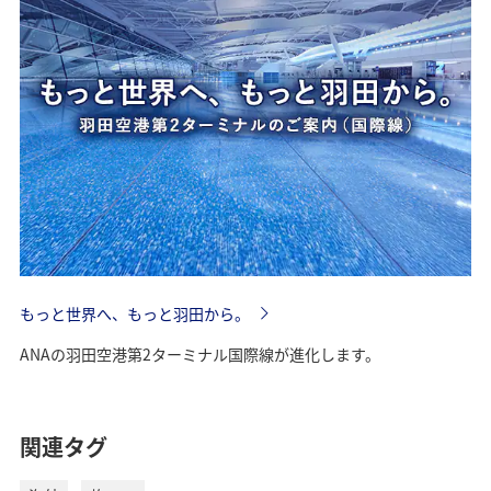
～3月28日：
（金浦）
月24日
NH841
毎日運航
運航曜日・運
月・水・土
路線
便名
羽田⇒シンガ
航日
ポール
NH843
毎日運航
水・土
NH961
毎日運航
*2025年12月
羽田⇒北京
15日～12月27
NH842
毎日運航
シンガポール
日、2025年12
NH963
毎日運航
2025年10月26日～2026年3月28日運航休止分
ブリュッセル
⇒羽田
NH232
月31日～2026
⇒成田
（2025年8月19日更新）
NH844
毎日運航
年1月10日、
NH962
毎日運航
2026年3月2日
～3月28日：
北京⇒羽田
成田⇒ジャカ
NH835
毎日運航
月・水・土
*
「=」は往復を表します。
ルタ
NH964
毎日運航
もっと世界へ、もっと羽田から。
羽田⇒ウィー
区間
便名
期間
ジャカルタ⇒
関西⇒北京
NH979
水・木・日
NH205
月・木・土
NH836
毎日運航
ン
ANAの羽田空港第2ターミナル国際線が進化します。
成田
2025年10月26
北京⇒関西
NH980
水・木・日
ウィーン⇒羽
関西=香港
NH873/NH874
日～2026年3
NH855
毎日運航
NH206
火・金・日
田
月28日
関連タグ
成田⇒大連
NH903
毎日運航
羽田⇒ジャカ
NH871
毎日運航