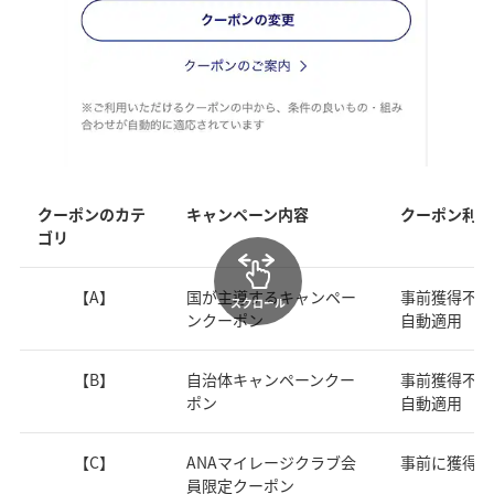
クーポンのカテ
キャンペーン内容
クーポン利用
ゴリ
【A】
国が主導するキャンペー
事前獲得不要
スクロール
ンクーポン
自動適用
【B】
自治体キャンペーンクー
事前獲得不要
ポン
自動適用
【C】
ANAマイレージクラブ会
事前に獲得必
員限定クーポン