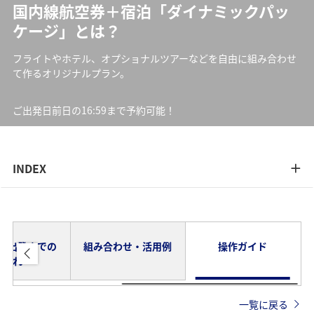
国内線航空券＋宿泊「ダイナミックパッ
ケージ」とは？
フライトやホテル、オプショナルツアーなどを自由に組み合わせ
て作るオリジナルプラン。
ご出発日前日の16:59まで予約可能！
INDEX
ら出発までの
組み合わせ・活用例
操作ガイド
流れ
一覧に戻る