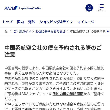
メニュー
トップ
国内
海外
ショッピング&ライフ
マイレージ
ご利用ガイド
各国の特別なお知らせ
中国系航空会社の便を予約さ
中国系航空会社の便を予約される際のご
注意
中国当局の指示により、中国系航空会社の便を予約する際に渡航
書類・身分証明書等の入力が必須となりました。
中国系航空会社便のご予約をされたお客様は、お断りなく強制解
約される可能性がありますので、ご予約時に必ず渡航書類・身分
証明書等の情報をご入力いただきますよう、お願いいたします。
ご予約後はANAウェブサイトの
予約内容の確認画面
からご登録く
ださい。
ANAウェブサイトでご登録いただけない場合や登録方法のご質問
は、お電話で
ANA
までお問い合わせください。当社にて渡航書