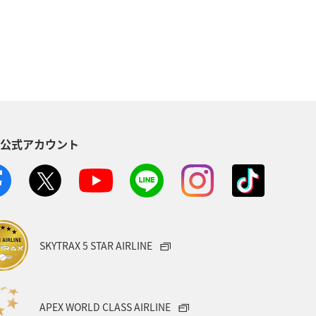
S公式アカウント
SKYTRAX 5 STAR AIRLINE
APEX WORLD CLASS AIRLINE