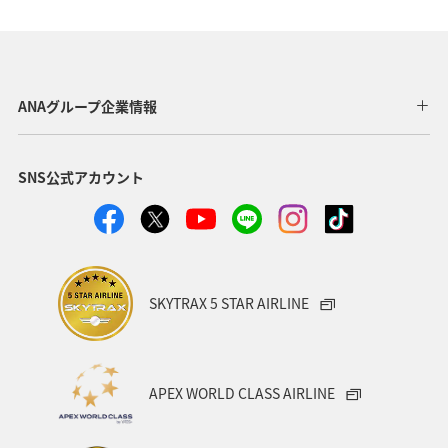
当サービスは、ANAウェブサイトでご購入いただいた
国内ホテル・国内レンタカーの領収情報（領収内容）
を画面上に表示し、お客様ご自身で印刷していただく
サービスです。
ANAグループ企業情報
対象商品
SNS公式アカウント
ANAトラベラーズ ホテル（照会番号が数字11桁の場
合）
ANAトラベラーズ レンタカー（事前支払いの場合）
ANAトラベラーズアクティビティ（予約番号がAC＋
数字9桁の場合）
SKYTRAX 5 STAR AIRLINE
*
ANAトラベラーズ レンタカーの現地支払いのご予約
は、各レンタカー会社へご確認ください。
APEX WORLD CLASS AIRLINE
領収書発行