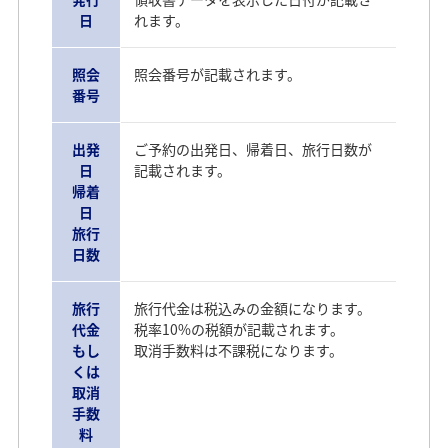
日
れます。
照会
照会番号が記載されます。
番号
出発
ご予約の出発日、帰着日、旅行日数が
日
記載されます。
帰着
日
旅行
日数
旅行
旅行代金は税込みの金額になります。
代金
税率10%の税額が記載されます。
もし
取消手数料は不課税になります。
くは
取消
手数
料