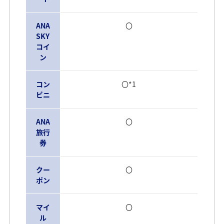
ANA
〇
SKY
コイ
ン
コン
〇*1
ビニ
ANA
〇
旅行
券
クー
〇
ポン
マイ
〇
ル