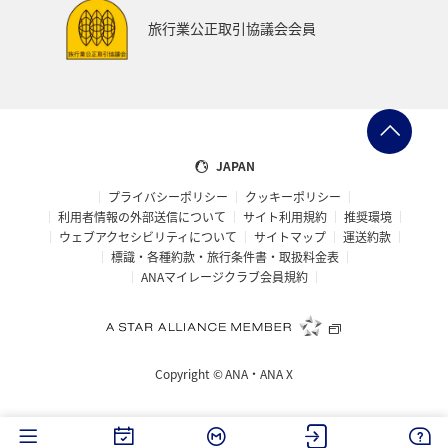
「領収書発行（予約検索へ進む）」より、お手続きい
旅行業公正取引協議会会員
ただけます。
ANAマイレージクラブ会員の方は、ログインの上、
予約を検索ください。
ANAマイレージクラブ会員以外の方は、出発日・照
会番号・代表者様の名前より、予約を検索くださ
い。
JAPAN
お客様毎に領収書を発行したい場合は、「領収書発
プライバシーポリシー
クッキーポリシー
利用者情報の外部送信について
サイト利用規約
推奨環境
行」ボタンより確認・発行いただけます。（但しお
ウェブアクセシビリティについて
サイトマップ
運送約款
支払い方法が2種類以上の場合やクーポンを利用し
標識・各種約款・旅行条件書・取扱料金表
た場合はお客様毎の発行ができません）
ANAマイレージクラブ会員規約
*
旅行に参加される代表者の名前・お客様番号をご入
力ください（同行者や代理予約者の名前では検索が
できません）。
Copyright ©
ANA・ANA X
領収書発行（予約検索へ進む）