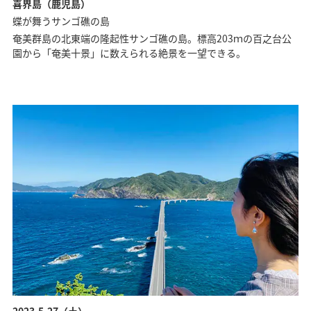
喜界島（鹿児島）
蝶が舞うサンゴ礁の島
奄美群島の北東端の隆起性サンゴ礁の島。標高203ｍの百之台公
園から「奄美十景」に数えられる絶景を一望できる。
2023.5.27（土）