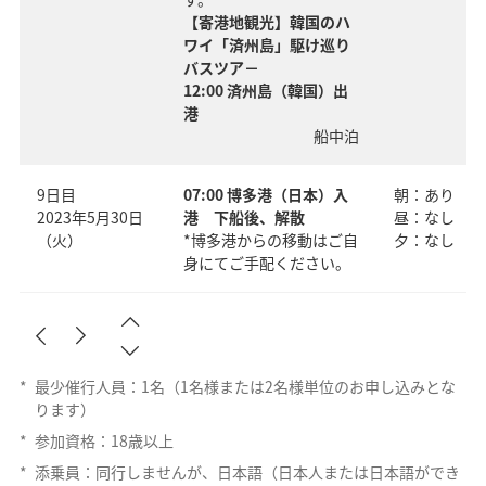
【寄港地観光】韓国のハ
ワイ「済州島」駆け巡り
バスツア－
12:00 済州島（韓国）出
港
船中泊
9日目
07:00 博多港（日本）入
朝：あり
2023年5月30日
港 下船後、解散
昼：なし
（火）
*博多港からの移動はご自
夕：なし
身にてご手配ください。
*
最少催行人員：1名（1名様または2名様単位のお申し込みとな
ります）
*
参加資格：18歳以上
*
添乗員：同行しませんが、日本語（日本人または日本語ができ