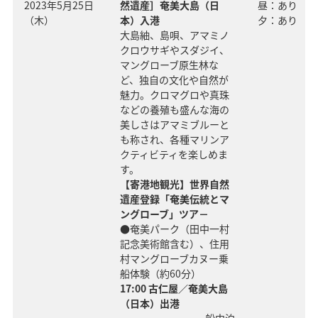
2023年5月25日
然遺産］奄美大島（日
昼：あり
（木）
本）入港
夕：あり
大島紬、島唄、アマミノ
クロウサギやスダジイ、
マングローブ原生林な
ど、独自の文化や自然が
魅力。クロマグロや真珠
などの養殖も盛んな海の
美しさはアマミブルーと
も称され、各種マリンア
クティビティを楽しめま
す。
【寄港地観光】世界自然
遺産登録「奄美伝統とマ
ングローブ」ツア－
●奄美パーク（田中一村
記念美術館含む）、住用
村マングローブカヌー乗
船体験（約60分）
17:00 古仁屋／奄美大島
（日本）出港
船中泊