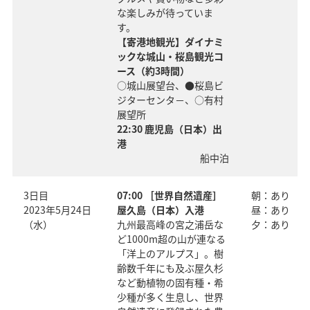
な楽しみが待っていま
す。
【寄港地観光】ダイナミ
ックな城山・桜島観光コ
ース（約3時間）
○城山展望台、●桜島ビ
ジターセンタ－、○有村
展望所
22:30 鹿児島（日本）出
港
船中泊
3日目
07:00 ［世界自然遺産］
朝：あり
2023年5月24日
屋久島（日本）入港
昼：あり
（水）
九州最高峰の宮之浦岳な
夕：あり
ど1000m超の山が連なる
「洋上のアルプス」。樹
齢数千年にも及ぶ屋久杉
など動植物の固有種・希
少種が多く生息し、世界