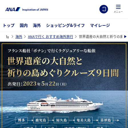
メニュー
トップ
国内
海外
ショッピング&ライフ
マイレージ
海外
ANAで行く おすすめ海外旅行
世界遺産の大自然と祈りの島め