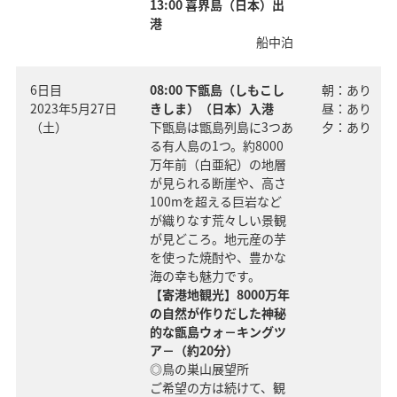
13:00 喜界島（日本）出
港
船中泊
6日目
08:00 下甑島（しもこし
朝：あり
2023年5月27日
きしま）（日本）入港
昼：あり
（土）
下甑島は甑島列島に3つあ
夕：あり
る有人島の1つ。約8000
万年前（白亜紀）の地層
が見られる断崖や、高さ
100mを超える巨岩など
が織りなす荒々しい景観
が見どころ。地元産の芋
を使った焼酎や、豊かな
海の幸も魅力です。
【寄港地観光】8000万年
の自然が作りだした神秘
的な甑島ウォ－キングツ
ア－（約20分）
◎鳥の巣山展望所
ご希望の方は続けて、観