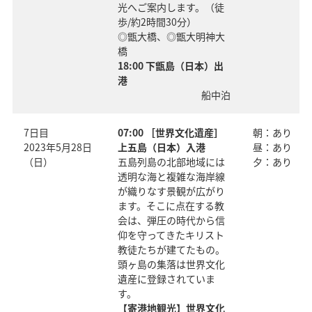
光へご案内します。（徒
歩/約2時間30分）
◎甑大橋、◎甑大明神大
橋
18:00 下甑島（日本）出
港
船中泊
7日目
07:00 ［世界文化遺産］
朝：あり
2023年5月28日
上五島（日本）入港
昼：あり
（日）
五島列島の北部地域には
夕：あり
透明な海と複雑な海岸線
が織りなす景観が広がり
ます。そこに点在する教
会は、弾圧の時代から信
仰を守ってきたキリスト
教徒たちが建てたもの。
頭ヶ島の集落は世界文化
遺産に登録されていま
す。
【寄港地観光】世界文化