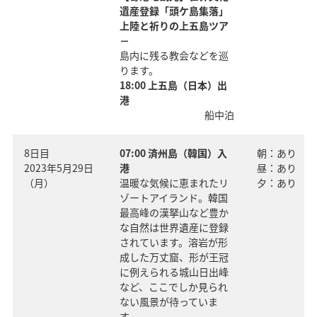
遺産登録「頭ケ島集落」
上陸と祈りの上五島ツア
－
島内に残る教会などを巡
ります。
18:00 上五島（日本）出
港
船中泊
8日目
07:00 済州島（韓国）入
朝：あり
2023年5月29日
港
昼：あり
（月）
温暖な気候に恵まれたリ
夕：あり
ゾートアイランド。韓国
最高峰の漢拏山など豊か
な自然は世界遺産に登録
されています。溶岩が形
成した万丈窟、形が王冠
に例えられる城山日出峰
など、ここでしか見られ
ない風景が待っていま
す。