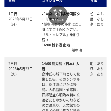
日程
スケジュール
食事
1日目
ご自身にて博多港国際タ
朝：なし
2023年5月22日
ーミナルへ
昼：なし
スクロール
（月）
*博多港までの移動はご自
夕：あり
身にてご手配ください。
『ル・ソレアル』乗船手
続き
16:00 博多港 出港
船中泊
2日目
14:00 鹿児島（日本）入
朝：あり
2023年5月23日
港
昼：あり
（火）
島津氏の城下町として繁
夕：あり
栄した街。そのシンボル
は、錦江湾に浮かぶ桜
島。大名庭園・仙巌園、
西郷隆盛ら明治維新の立
役者たちゆかりの地など
の史跡巡り、天文館での
グルメや買い物など多彩