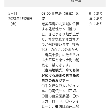
5日目
07:00 喜界島（日本）入
朝：あり
2023年5月26日
港
昼：あり
（金）
奄美群島の北東端に位置
夕：あり
する隆起性サンゴ礁の
島。さとうきび畑が広が
り、希少な蝶オオゴマダ
ラが飛び交います。標高
203mの百之台公園から
「奄美十景」に数えられ
る太平洋と東シナ海の絶
景を一望できます。
【寄港地観光】今でも隆
起続ける珊瑚の喜界島の
自然の恵みツア－
○手久津久巨大ガジュマ
ル、○阿伝サンゴ石垣、
○百の台公園展望、〇シ
ュガーロード、○ハワイ
ビーチ、●朝日酒造工場