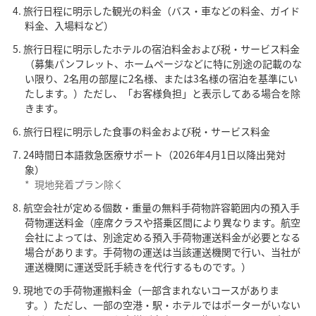
旅行日程に明示した観光の料金（バス・車などの料金、ガイド
料金、入場料など）
旅行日程に明示したホテルの宿泊料金および税・サービス料金
（募集パンフレット、ホームページなどに特に別途の記載のな
い限り、2名用の部屋に2名様、または3名様の宿泊を基準にい
たします。）ただし、「お客様負担」と表示してある場合を除
きます。
旅行日程に明示した食事の料金および税・サービス料金
24時間日本語救急医療サポート（2026年4月1日以降出発対
象）
*
現地発着プラン除く
航空会社が定める個数・重量の無料手荷物許容範囲内の預入手
荷物運送料金（座席クラスや搭乗区間により異なります。航空
会社によっては、別途定める預入手荷物運送料金が必要となる
場合があります。手荷物の運送は当該運送機関で行い、当社が
運送機関に運送受託手続きを代行するものです。）
現地での手荷物運搬料金（一部含まれないコースがありま
す。）ただし、一部の空港・駅・ホテルではポーターがいない