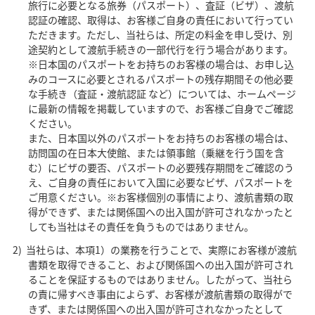
旅行に必要となる旅券（パスポート）、査証（ビザ）、渡航
認証の確認、取得は、お客様ご自身の責任において行ってい
ただきます。ただし、当社らは、所定の料金を申し受け、別
途契約として渡航手続きの一部代行を行う場合があります。
※日本国のパスポートをお持ちのお客様の場合は、お申し込
みのコースに必要とされるパスポートの残存期間その他必要
な手続き（査証・渡航認証 など）については、ホームページ
に最新の情報を掲載していますので、お客様ご自身でご確認
ください。
また、日本国以外のパスポートをお持ちのお客様の場合は、
訪問国の在日本大使館、または領事館（乗継を行う国を含
む）にビザの要否、パスポートの必要残存期間をご確認のう
え、ご自身の責任において入国に必要なビザ、パスポートを
ご用意ください。※お客様個別の事情により、渡航書類の取
得ができず、または関係国への出入国が許可されなかったと
しても当社はその責任を負うものではありません。
当社らは、本項1）の業務を行うことで、実際にお客様が渡航
書類を取得できること、および関係国への出入国が許可され
ることを保証するものではありません。したがって、当社ら
の責に帰すべき事由によらず、お客様が渡航書類の取得がで
きず、または関係国への出入国が許可されなかったとして