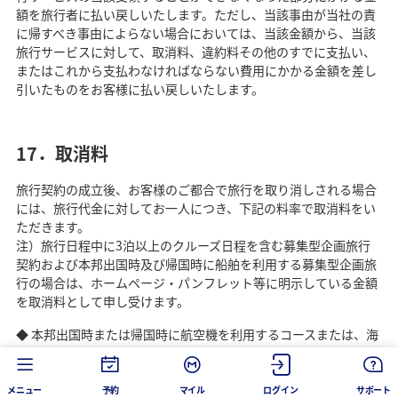
額を旅行者に払い戻しいたします。ただし、当該事由が当社の責
に帰すべき事由によらない場合においては、当該金額から、当該
旅行サービスに対して、取消料、違約料その他のすでに支払い、
またはこれから支払わなければならない費用にかかる金額を差し
引いたものをお客様に払い戻しいたします。
17．取消料
旅行契約の成立後、お客様のご都合で旅行を取り消しされる場合
には、旅行代金に対してお一人につき、下記の料率で取消料をい
ただきます。
注）旅行日程中に3泊以上のクルーズ日程を含む募集型企画旅行
契約および本邦出国時及び帰国時に船舶を利用する募集型企画旅
行の場合は、ホームページ・パンフレット等に明示している金額
を取消料として申し受けます。
◆ 本邦出国時または帰国時に航空機を利用するコースまたは、海
外現地発着コース(オプショナルツアーを除く）
メニュー
予約
マイル
ログイン
サポート