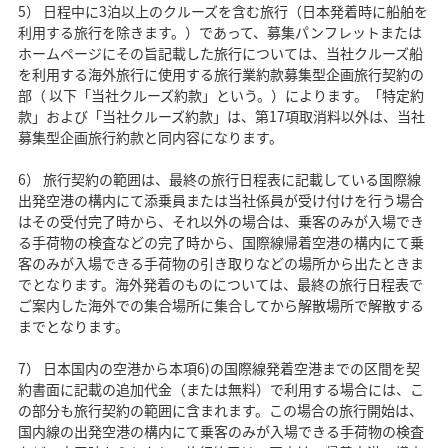
5） 日程中に3泊以上のクルーズを含む旅行（日本発着時に船舶を
利用する旅行を除きます。）であって、募集パンフレットまたは
ホームページにその旨記載した旅行については、当社クルーズ船
を利用する海外旅行に使用する旅行業約款募集型企画旅行契約の
部（ 以下「当社クルーズ約款」という。）によります。「特定約
款」および「当社クルーズ約款」は、第17項取消料以外は、当社
募集型企画旅行約款と同内容になります。
6） 旅行契約の範囲は、最終の旅行日程表に記載している国際線
出発空港の構内にて添乗員または当社係員が受け付けを行う場合
はその受付完了時から、それ以外の場合は、乗客のみが入場でき
る手荷物の検査などの完了時から、国際線帰着空港の構内にて乗
客のみが入場できる手荷物の引き取りなどの場所から出たときま
でとなります。海外発着のものについては、最終の旅行日程表で
ご案内した海外での集合場所に集合してから解散場所で解散する
までとなります。
7） 日本国内の空港から本項6)の国際線発着空港までの区間を契
約書面に記載の追加代金（または無料）で利用する場合には、こ
の部分も旅行契約の範囲に含まれます。この場合の旅行開始は、
国内線の出発空港の構内にて乗客のみが入場できる手荷物の検査