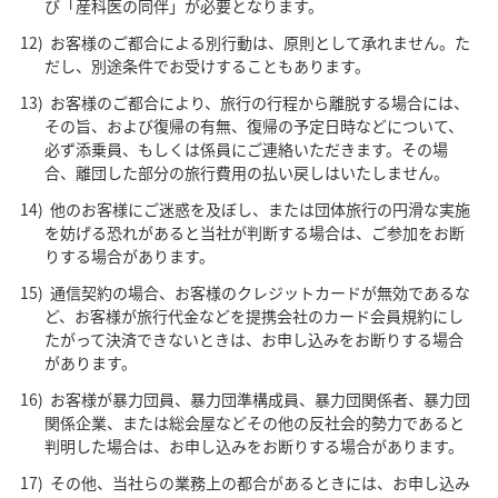
び「産科医の同伴」が必要となります。
お客様のご都合による別行動は、原則として承れません。た
だし、別途条件でお受けすることもあります。
お客様のご都合により、旅行の行程から離脱する場合には、
その旨、および復帰の有無、復帰の予定日時などについて、
必ず添乗員、もしくは係員にご連絡いただきます。その場
合、離団した部分の旅行費用の払い戻しはいたしません。
他のお客様にご迷惑を及ぼし、または団体旅行の円滑な実施
を妨げる恐れがあると当社が判断する場合は、ご参加をお断
りする場合があります。
通信契約の場合、お客様のクレジットカードが無効であるな
ど、お客様が旅行代金などを提携会社のカード会員規約にし
たがって決済できないときは、お申し込みをお断りする場合
があります。
お客様が暴力団員、暴力団準構成員、暴力団関係者、暴力団
関係企業、または総会屋などその他の反社会的勢力であると
判明した場合は、お申し込みをお断りする場合があります。
その他、当社らの業務上の都合があるときには、お申し込み