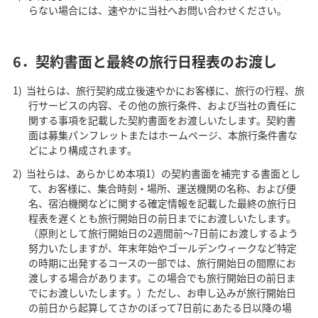
らない場合には、速やかに当社へお問い合わせください。
6．契約書面と最終の旅行日程表のお渡し
当社らは、旅行契約成立後速やかにお客様に、旅行の行程、旅
行サービスの内容、その他の旅行条件、および当社の責任に
関する事項を記載した契約書面をお渡しいたします。契約書
面は募集パンフレットまたはホームページ、本旅行条件書な
どにより構成されます。
当社らは、あらかじめ本項1）の契約書面を補完する書面とし
て、お客様に、集合時刻・場所、運送機関の名称、および便
名、宿泊機関などに関する確定情報を記載した最終の旅行日
程表を遅くとも旅行開始日の前日までにお渡しいたします。
（原則として旅行開始日の2週間前～7日前にお渡しするよう
努力いたしますが、年末年始やゴールデンウィークなど特定
の時期に出発するコースの一部では、旅行開始日の間際にお
渡しする場合があります。この場合でも旅行開始日の前日ま
でにお渡しいたします。）ただし、お申し込みが旅行開始日
の前日から起算してさかのぼって7日前にあたる日以降の場