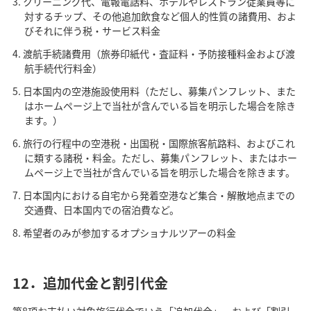
クリーニング代、電報電話料、ホテルやレストラン従業員等に
対するチップ、その他追加飲食など個人的性質の諸費用、およ
びそれに伴う税・サービス料金
渡航手続諸費用（旅券印紙代・査証料・予防接種料金および渡
航手続代行料金）
日本国内の空港施設使用料（ただし、募集パンフレット、また
はホームページ上で当社が含んでいる旨を明示した場合を除き
ます。）
旅行の行程中の空港税・出国税・国際旅客航路料、およびこれ
に類する諸税・料金。ただし、募集パンフレット、またはホー
ムページ上で当社が含んでいる旨を明示した場合を除きます。
日本国内における自宅から発着空港など集合・解散地点までの
交通費、日本国内での宿泊費など。
希望者のみが参加するオプショナルツアーの料金
12．追加代金と割引代金