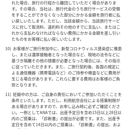
れた場合、旅行の行程から離団していただく場合がありま
す。その場合、当社は、旅行代金のうち旅行サービスの受領
をすることができなくなった部分にかかる金額を旅行者に払
い戻しいたします。ただし、当該金額から、当該旅行サービ
スに対して取消料、違約料その他のすでに支払い、またはこ
れから支払わなければならない費用にかかる金額を差し引い
たものをお客様に払い戻しいたします。
お客様がご旅行参加中に、新型コロナウィルス感染症に罹患
し、または濃厚接触者となった場合など、現地の法令などに
基づき隔離その他の措置が必要となった場合には、その指示
に従っていただきます。また、ご旅行契約後、各国の規定に
よる通信機器（携帯電話など）のご持参や検査などに費用が
生じる場合があります。これらに要する費用はお客様のご負
担となります。
妊娠中の方は、ご自身の責任においてご参加いただくことを
条件といたします。ただし、利用航空会社による搭乗制限が
ある場合がありますので、お申し込み時に必ずご確認くださ
い。一例としてANAでは、出産予定日を含め15日以上28日以
内のご搭乗は、「診断書」の提出が必要です。また、出産予
定日を含めて14日以内のご搭乗は、「診断書」の提出、およ