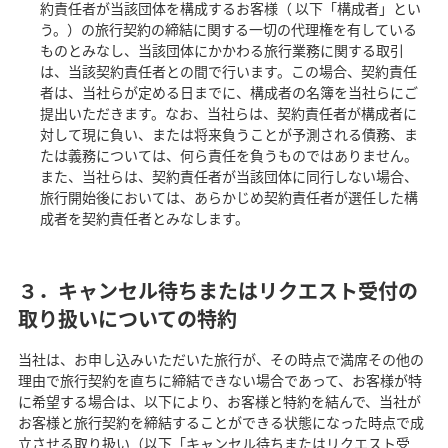
約責任者が当該団体を構成するお客様（ 以下「構成者」とい
う。）の旅行契約の締結に関する一切の代理権を有している
ものとみなし、当該団体にかかわる旅行業務に関する取引
は、当該契約責任者との間で行います。この場合、契約責任
者は、当社らが定める日までに、構成者の名簿を当社らにご
提出いただきます。なお、当社らは、契約責任者が構成者に
対して現に負い、または将来負うことが予測される債務、ま
たは義務については、何ら責任を負うものではありません。
また、当社らは、契約責任者が当該団体に同行しない場合、
旅行開始後においては、あらかじめ契約責任者が選任した構
成者を契約責任者とみなします。
３．キャンセル待ちまたはリクエスト受付の
取り扱いについての特約
当社は、お申し込みいただいた旅行が、その時点で満席その他の
理由で旅行契約を直ちに締結できない場合であって、お客様が特
に希望する場合は、以下により、お客様と特約を結んで、当社が
お客様と旅行契約を締結することができる状態になった時点で成
立させる取り扱い（以下「キャンセル待ちまたはリクエスト受