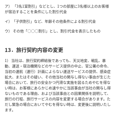
ア） 「3名1室割引」などとし、1つの部屋に3名様以上のお客様
が宿泊することを条件にした割引代金
イ）「子供割引」など、年齢その他条件による割引代金
ウ） その他「○○○割引」とし、割引代金を表示したもの
13．旅行契約内容の変更
1） 当社は、旅行契約締結後であっても、天災地変、戦乱、暴
動、運送・宿泊機関などのサービス提供の中止、官公署の命令、
当初の運航（運行）計画によらない運送サービスの提供、感染症
拡大、またはその疑い、その他当社の関与し得ない事由が生じた
場合において、旅行の安全かつ円滑な実施を図るためやむを得な
い時は、お客様にあらかじめ速やかに当該事由が当社の関与し得
ないものである理由、および当該事由との因果関係を説明して、
旅行の行程、旅行サービスの内容を変更する場合があります。た
だし緊急の場合においてやむを得ない時は、変更後に説明いたし
ます。