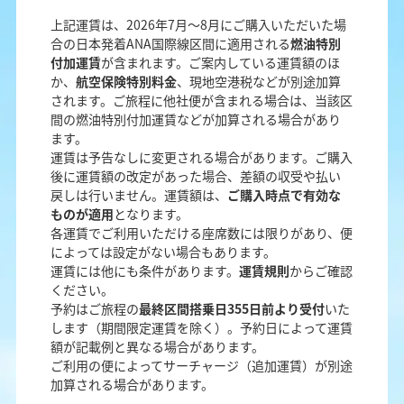
上記運賃は、2026年7月～8月にご購入いただいた場
合の日本発着ANA国際線区間に適用される
燃油特別
付加運賃
が含まれます。ご案内している運賃額のほ
か、
航空保険特別料金
、現地空港税などが別途加算
されます。ご旅程に他社便が含まれる場合は、当該区
間の燃油特別付加運賃などが加算される場合があり
ます。
運賃は予告なしに変更される場合があります。ご購入
後に運賃額の改定があった場合、差額の収受や払い
戻しは行いません。運賃額は、
ご購入時点で有効な
ものが適用
となります。
各運賃でご利用いただける座席数には限りがあり、便
によっては設定がない場合もあります。
運賃には他にも条件があります。
運賃規則
からご確認
ください。
予約はご旅程の
最終区間搭乗日355日前より受付
いた
します（期間限定運賃を除く）。予約日によって運賃
額が記載例と異なる場合があります。
ご利用の便によってサーチャージ（追加運賃）が別途
加算される場合があります。