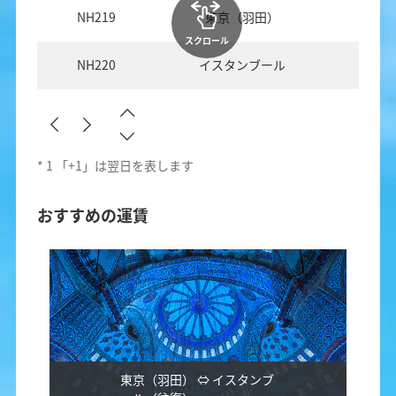
NH219
東京（羽田）
イス
スクロール
NH220
イスタンブール
東
*
1
「+1」は翌日を表します
おすすめの運賃
東京（羽田） ⇔ イスタンブ