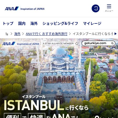
メニュー
トップ
国内
海外
ショッピング&ライフ
マイレージ
海外
ANAで行く おすすめ海外旅行
イスタンブールに行くなら 便利