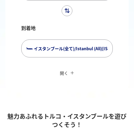
到着地
イスタンブール(全て)/Istanbul (All)[IST]
複数都市で検索
閉じる
エコノミークラス
開く
往復で異なるクラスで検索
運賃タイプ指定なし
ご利用条件
往路出発日および時間帯
魅力あふれるトルコ・イスタンブールを遊び
つくそう！