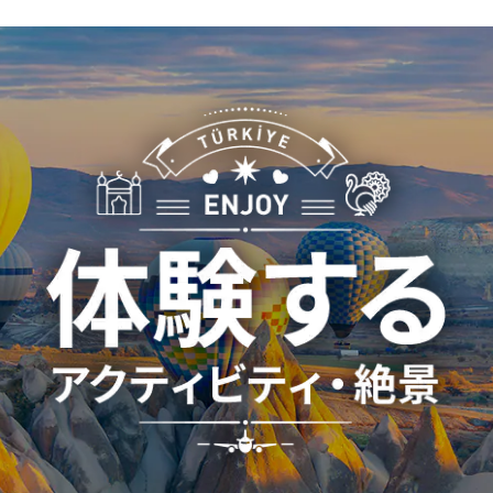
1人
プロモーションコードについて
前後3日の運賃を検索
・表示金額は選択いただいた条件でのもっともおトクな
運賃となります。
・表示金額と空席状況は最新ではない場合があります。
[検索する]ボタンより最新の空席照会結果をご確認くだ
さい。
・「＊」は現在金額が確認できない都市・日付となりま
す。空席照会結果画面にて最新の情報をご確認くださ
い。
・表示金額には、運賃、
燃油特別付加運賃
、
航空保険特
別料金
、その他の各種税金、料金などが含まれます。発
券時に再計算するため、変動する可能性があります。
・複数空港がある都市においては、複数空港の中でのお