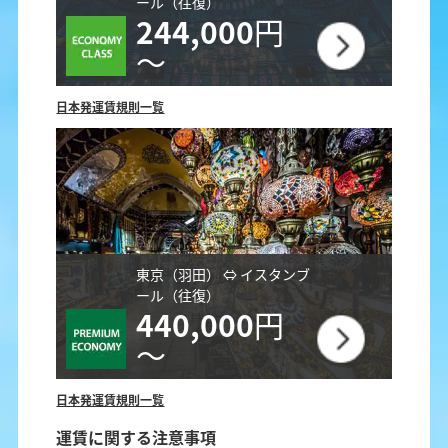
ール（往復）
244,000
円
～
日本発運賃規則一覧
東京（羽田） ⇔ イスタンブ
ール（往復）
440,000
円
～
日本発運賃規則一覧
運賃に関する注意事項