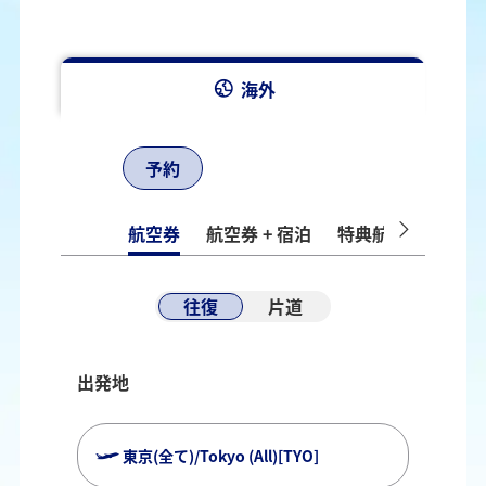
海外
予約
航空券
航空券 + 宿泊
特典航空券
ホテ
往復
片道
出発地
東京(全て)/Tokyo (All)[TYO]