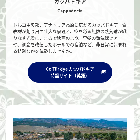
カッパドキア
Cappadocia
トルコ中央部、アナトリア高原に広がるカッパドキア。奇
岩群が創り出す壮大な景観と、空を彩る無数の熱気球が織
りなす光景は、まるで絵画のよう。早朝の熱気球ツアー
や、洞窟を改装したホテルでの宿泊など、非日常に包まれ
る特別な旅を体験しませんか。
Go Türkiye カッパドキア
特設サイト（英語）