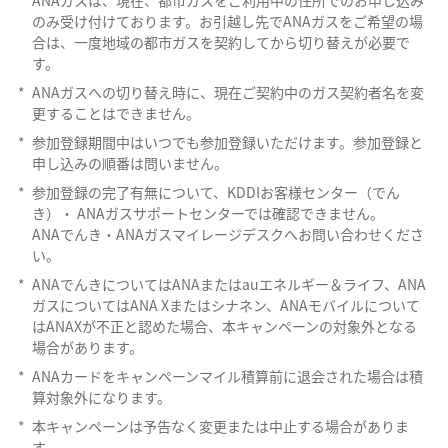
*
ANAガスは、現在、都市ガスをご利用中の住所でのお申し込み
のみ受け付けております。お引越し先でANAガスをご希望の場
合は、一度地域の都市ガスを契約してから切り替えが必要で
す。
*
ANAガスへの切り替え時に、現在ご契約中のガス契約者名を変
更することはできません。
*
参加登録期間中はいつでも参加登録いただけます。参加登録と
申し込みの順番は問いません。
*
参加登録の完了有無について、KDDIお客様センター（でん
き）・ ANAガスサポートセンターでは確認できません。
ANAでんき・ANAガスマイレージデスクへお問い合わせくださ
い。
*
ANAでんきについてはANAまたはauエネルギー＆ライフ、ANA
ガスについてはANA Xまたはシナネン、ANAモバイルについて
はANAXが不正と認めた場合、本キャンペーンの対象外となる
場合があります。
*
ANAカードをキャンペーンマイル積算前に退会された場合は積
算対象外になります。
*
本キャンペーンは予告なく変更または中止する場合がありま
す。