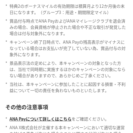
*
特典2のボーナスマイルの有効期限は積算月より12か月後の末
日になります。（グループ3：用途・期間限定マイル）
*
賞品付与時点でANA PayおよびANAマイレージクラブを退会済
みの場合、会員資格が停止された場合や不正な取引が発覚した
場合は付与対象外になります。
*
キャンペーン終了日時点で、ANA Payの残高表示がマイナスに
なっている場合はお支払いが完了していない為、賞品付与の対
象外になります。
*
景品表示法の定めにより、本キャンペーンの対象となった方
は、当社で同時期に実施するほかのキャンペーンの対象になら
ない場合がありますので、あらかじめご了承ください。
*
当社は、本キャンペーンに参加したことに起因する損害・不利
益について一切の責任を負わないものといたします。
その他の注意事項
*
ANA Payについて詳しくはこちら
をご確認ください。
*
ANA X株式会社が主催する本キャンペーンにおいて適切な運営