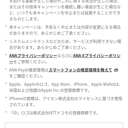
を妨げる事象が生じた場合やこれに類する状況が生じた場合、
またはその他本キャンペーンを継続し難い事由が生じた場合な
ど、いつでも本キャンペーンを中止または延期することができ
るものとします。
*
本キャンペーンは、予告なく中止または内容が変更になる場合
がありますので、あらかじめご了承ください。
*
システムメンテナンスなどのため、サービスが利用できない場
合があります。あらかじめご了承ください。
*
ANAプライバシーポリシー
ならびに
ANA Xプライバシーポリシ
ー
をご参照ください。
*
ANA Payの推奨環境は
スマートフォンの推奨環境を教えて
をご確認ください。
*
Apple、Appleのロゴ、App Store、iPhone、Apple Walletは、
米国および他国のApple Inc.の登録商標です。
*
iPhoneの商標は、アイホン株式会社のライセンスに基づき使用
されています。
*
「iD」ロゴは株式会社NTTドコモの登録商標です。