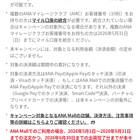
が可能です。
*
複数のANAマイレージクラブ（AMC）お客様番号（10桁）をお
持ちの方は
マイル口座の統合
が必要です。統合されていない場
合はキャンペーンの対象外になる場合があります。複数のANA
マイレージクラブお客様番号をお持ちの方は2026年5月31日
（日）までにマイル口座を統合ください。
*
本キャンペーンには、対象となる利用金額（決済金額）の定め
はございません。
*
対象の決済額は期間中の累計になります。
*
対象の決済方法はANA PayのApple Payのタッチ決済（iD決
済・Visaのタッチ決済）、もしくはANA Mallでの対象店舗での
ANA PayのApple Payでの決済になります。それ以外の決済
（Google Payでのタッチ決済、Smart Code™決済、バーチャル
プリペイドカードでの決済等）、は本キャンペーンの対象外に
なります。
*
キャンペーン対象となるANA Mallの店舗、決済方法、注意事項
等の詳細はこちらよりご確認ください。
*
ANA Mallでのご利用の場合、2026年5月1日～2026年5月31日
までの注文かつ、2026年6月30日までの出荷完了分までが本キ