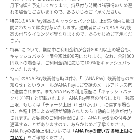
月下旬頃を予定しております。賞品付与時期は諸事情のため遅
れる場合もございますので、あらかじめご了承ください。
*
特典1のANA Pay残高のキャッシュバックは、上記期間内に数日
間にわたって順次付与いたします。達成者によってANA Pay残
高の付与タイミングが異なりますので、あらかじめご了承くだ
さい。
*
特典1について、期間中ご利用金額が合計800円以上の場合も、
キャッシュバック上限金額は800円になります。なお、合計800
円以下の場合は、ご利用金額に応じて100%をキャッシュバッ
クいたします。
*
特典1のANA Pay残高付与時は件名「〔ANA Pay〕残高付与のお
知らせ」というメールがANA Payにご登録のメールアドレス宛
に送信されます。またANA Payの利用履歴に「キャッシュバッ
ク+◯◯円」と記載されます。ANA Pay残高の付与により「残高
上限」もしくは「チャージ上限（1日/1か月）」に達する場合
は、各種上限による制限が解除されたのち自動的に特典が付与
されます。お客様のご利用状況により、ANA Pay残高の付与が
遅延することがありますので、あらかじめご了承ください。
ANA Payの各種上限については「
ANA Payの使い方 各種上限に
ついて
」をご確認ください。