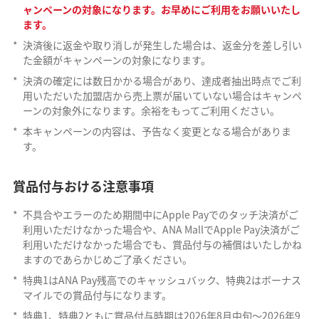
ャンペーンの対象になります。お早めにご利用をお願いいたし
ます。
*
決済後に返金や取り消しが発生した場合は、返金分を差し引い
た金額がキャンペーンの対象になります。
*
決済の確定には数日かかる場合があり、達成者抽出時点でご利
用いただいた加盟店から売上票が届いていない場合はキャンペ
ーンの対象外になります。余裕をもってご利用ください。
*
本キャンペーンの内容は、予告なく変更となる場合がありま
す。
賞品付与おける注意事項
*
不具合やエラーのため期間中にApple Payでのタッチ決済がご
利用いただけなかった場合や、ANA MallでApple Pay決済がご
利用いただけなかった場合でも、賞品付与の補償はいたしかね
ますのであらかじめご了承ください。
*
特典1はANA Pay残高でのキャッシュバック、特典2はボーナス
マイルでの賞品付与になります。
*
特典1、特典2ともに賞品付与時期は2026年8月中旬～2026年9