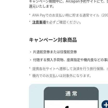
キャンペーン期間中に、AirJapan予約サイトにて、
還元いたします。
*
ANA Payでのお支払い時に貯まる通常マイル（
*
注意事項
を必ずご確認ください。
キャンペーン対象商品
片道航空券または往復航空券
付随する預入手荷物、座席指定や機内食などの事
*
提携各社サイトへ遷移して決済を行う旅行保険、
*
機内でのお支払いは対象外になります。