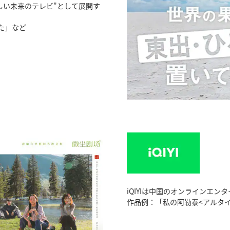
しい未来のテレビ"として展開す
た」など
iQIYIは中国のオンラインエ
作品例：「私の阿勒泰<アルタイ>-To 