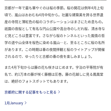
京都が一年で最も華やぐのは桜の季節。桜の開花は例年4月上旬
頃で、嵐山はおおむね4月中旬から。壮麗な建築美を誇る世界遺
産の寺院と薄紅色の桜のコラボレーションはまさにため息もの。
祇園の夜桜として有名な円山公園や高台寺のしだれ桜、清水寺な
ど見どころは豊富です。さながら桜のトンネルといった風情の哲
学の道や山全体を桜色に染める嵐山…と、至るところに桜の名所
があります。この時期は春の夜間拝観と桜のライトアップが開催
されるので、ゆったりと古都の春の夜を楽しみましょう。
また4月下旬からは藤の花も咲きはじめます。宇治の平等院が有
名で、約1万本の藤が咲く藤棚は圧巻。藤の花越しに見る鳳凰堂
は、絶好のフォトスポットでもあります。
京都府に関する記事をもっと見る
1月January