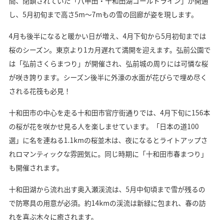
間、閉鎖されていた「八甲田・十和田湖ゴールドライン」が開通
し、5月初旬まで高さ5m～7mもの雪の回廊が姿を現します。
4月も後半になると暖かい日が増え、4月下旬から5月初旬までは
桜のシーズン。東京より1カ月遅れて満開を迎えます。弘前公園で
は「弘前さくらまつり」が開催され、弘前城の周りには可憐な桜
が咲き誇ります。シーズン後半に外濠の水面が花びらで埋め尽く
される花筏も必見！
十和田市の中心を走る十和田市官庁街通りでは、4月下旬に156本
の桜が花を咲かせ見る人を楽しませています。「日本の道100
選」に名を連ねる1.1kmの桜並木は、夜になるとライトアップさ
れロマンティックな雰囲気に。同じ時期に「十和田市春まつり」
も開催されます。
十和田湖から流れ出す奥入瀬渓流は、5月中旬頃まで雪が残るの
で防寒具の用意が必須。約14kmの渓流は新緑に包まれ、春の訪
れを喜ぶ木々に癒されます。