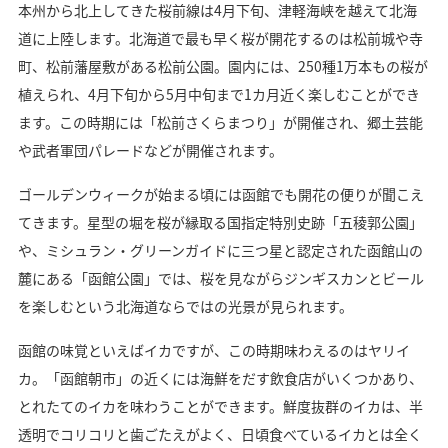
本州から北上してきた桜前線は4月下旬、津軽海峡を越えて北海
道に上陸します。北海道で最も早く桜が開花するのは松前城や寺
町、松前藩屋敷がある松前公園。園内には、250種1万本もの桜が
植えられ、4月下旬から5月中旬まで1カ月近く楽しむことができ
ます。この時期には「松前さくらまつり」が開催され、郷土芸能
や武者軍団パレードなどが開催されます。
ゴールデンウィークが始まる頃には函館でも開花の便りが聞こえ
てきます。星型の堀を桜が縁取る国指定特別史跡「五稜郭公園」
や、ミシュラン・グリーンガイドに三つ星と認定された函館山の
麓にある「函館公園」では、桜を見ながらジンギスカンとビール
を楽しむという北海道ならではの光景が見られます。
函館の味覚といえばイカですが、この時期味わえるのはヤリイ
カ。「函館朝市」の近くには海鮮をだす飲食店がいくつかあり、
とれたてのイカを味わうことができます。鮮度抜群のイカは、半
透明でコリコリと歯ごたえがよく、日頃食べているイカとは全く