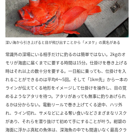
深い海から引き上げると目が飛び出すことから「メヌケ」の異名がある
常識外の深場にいる相手だけに釣るのは簡単ではない。2kgのオ
モリが海底に届くまでに要する時間は15分。仕掛けを巻き上げる
時はそれ以上の数十分を要する。一日船に乗っても、仕掛けを入
れることができるのは平均4～5回。そして「1km先」から一本の
ラインが伝えてくる地形をイメージして仕掛けを操作し、目の覚
めるようなアタリを待つ。アタリがあっても無事に釣りあげられ
るかは分からない。電動リールで巻き上げてくる途中、ハリ外
れ、ライン切れ、サメなどによる奪い食いなどさまざまなリスク
があり、それらを潜り抜けて初めて手にすることが叶う。紺碧の
海面に浮かぶ真紅の魚体は、深海魚の中でも間違いなく最高クラ