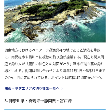
関東地方におけるベニアコウ遊漁発祥の地である乙浜港を筆頭
に、南房総市や鴨川市に複数の釣り船が操業する。現在も関東周
辺で釣り人が「魔性の紅色との対面が叶う」確率が最も高い釣り
場といえる。釣期は申し合わせにより毎年11月1日～5月31日まで
の7ヵ月間に定められている。ポイントは航程1時間前後が中心。
関東・甲信エリアの釣り情報一覧へ
3. 神奈川県・真鶴沖～静岡県・富戸沖