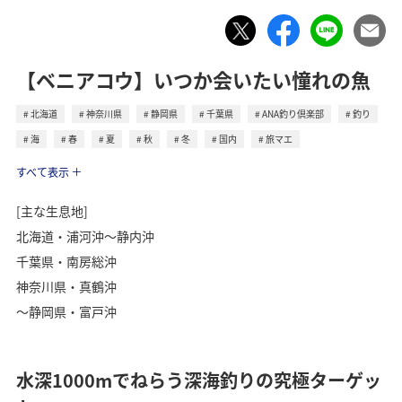
【ベニアコウ】いつか会いたい憧れの魚
北海道
神奈川県
静岡県
千葉県
ANA釣り倶楽部
釣り
海
春
夏
秋
冬
国内
旅マエ
トラベル
すべて表示
[主な生息地]
北海道・浦河沖～静内沖
千葉県・南房総沖
神奈川県・真鶴沖
～静岡県・富戸沖
水深1000mでねらう深海釣りの究極ターゲッ