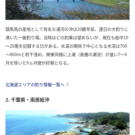
競馬馬の産地として有名な浦河の沖は20数年前、連日の大釣りに
沸いた一級釣り場。当時ほどの釣果は望めないが、現在も船中10
～20尾を記録する日がある。水温の関係で中心となる水深は700
～800mと若干浅め。関東同様に上潮（表層の潮流）が速い7～9
月を除いた9ヵ月間が好期となる。
北海道エリアの釣り情報一覧へ
2. 千葉県・南房総沖