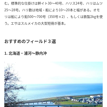
む。標準的な仕掛けは幹イト30～40号、ハリス24号、ハリはムツ
25～28号。ハリ数は地域・船により10～20本と幅がある。オモ
リは船により鉛500～700号（350号×2）、もしくは鉄製2kgを使
う。エサはスルメイカの大型短冊が基本。
おすすめのフィールド３選
1. 北海道・浦河～静内沖