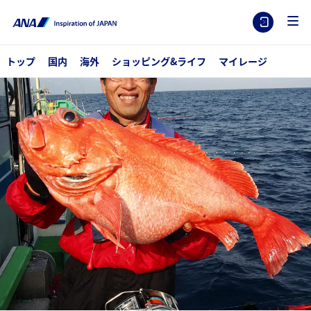
トップ
国内
海外
ショッピング&ライフ
マイレージ