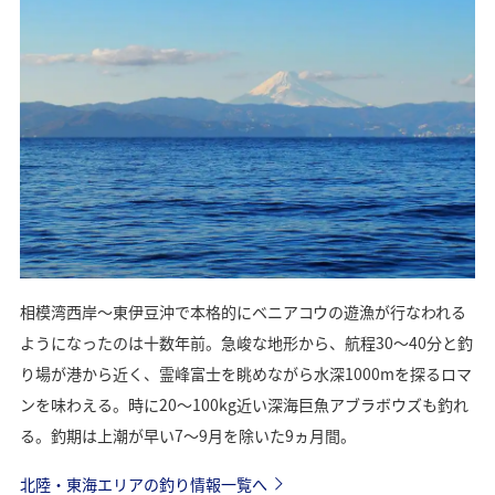
相模湾西岸～東伊豆沖で本格的にベニアコウの遊漁が行なわれる
ようになったのは十数年前。急峻な地形から、航程30～40分と釣
り場が港から近く、霊峰富士を眺めながら水深1000mを探るロマ
ンを味わえる。時に20～100kg近い深海巨魚アブラボウズも釣れ
る。釣期は上潮が早い7～9月を除いた9ヵ月間。
北陸・東海エリアの釣り情報一覧へ