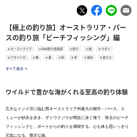
【極上の釣り旅】オーストラリア・パー
スの釣り旅「ビーチフィッシング」編
オーストラリア
ANA釣り倶楽部
釣り
海
マダイ
アオリイカ
春
夏
秋
冬
海外
旅マエ
トラベル
すべて表示
ワイルドで豊かな海がくれる至高の釣り体験
広大なインド洋に臨む西オーストラリア州最大の都市・パース。エ
ミューが砂浜を歩き、ザトウクジラが間近に泳ぐ海で、珠玉のビーチ
フィッシングと、ボートからの釣りを満喫する。心も体も思いっきり
元気になる、贅沢な旅。