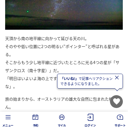
天頂から南の地平線に向かって延びる天の川。
そのやや低い位置に2つの明るい“ポインター”と呼ばれる星があ
る。
そこからもう少し地平線に近づいたところに光る4つの星が「サ
ザンクロス（南十字星）」だ。
×
「明日はいよいよ海の上ですね。どんな魚が待っているのか
「いいね!」
で記事へリアクション
できるようになりました。
な」。
旅の始まりから、オーストラリアの雄大な自然に包まれた松尾さ
ん。
このあと、クジラも行き交う大海原で、驚くような魚たちと出会
うことになる。
メニュー
予約
マイル
ログイン
サポート