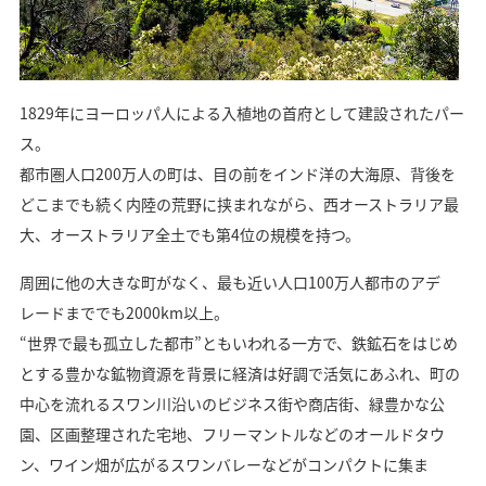
1829年にヨーロッパ人による入植地の首府として建設されたパー
ス。
都市圏人口200万人の町は、目の前をインド洋の大海原、背後を
どこまでも続く内陸の荒野に挟まれながら、西オーストラリア最
大、オーストラリア全土でも第4位の規模を持つ。
周囲に他の大きな町がなく、最も近い人口100万人都市のアデ
レードまででも2000km以上。
“世界で最も孤立した都市”ともいわれる一方で、鉄鉱石をはじめ
とする豊かな鉱物資源を背景に経済は好調で活気にあふれ、町の
中心を流れるスワン川沿いのビジネス街や商店街、緑豊かな公
園、区画整理された宅地、フリーマントルなどのオールドタウ
ン、ワイン畑が広がるスワンバレーなどがコンパクトに集ま