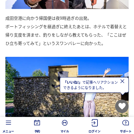
成田空港に向かう帰国便は夜9時過ぎの出発。
ボートフィッシングを昼過ぎに終えたあとは、ホテルで着替えと
帰り支度を済ませ、釣りをしながら教えてもらった、「ここはぜ
ひ立ち寄ってみて」というスワンバレーに向かった。
×
「いいね!」
で記事へリアクション
できるようになりました。
メニュー
予約
マイル
ログイン
サポート