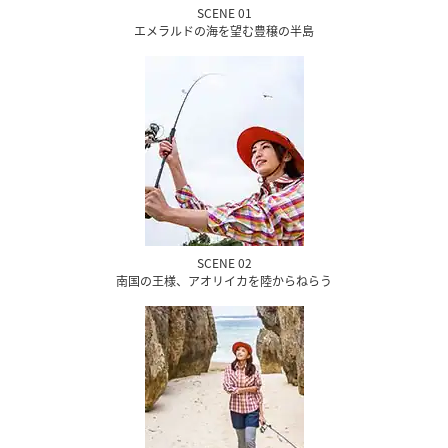
SCENE 01
エメラルドの海を望む豊穣の半島
SCENE 02
南国の王様、アオリイカを陸からねらう