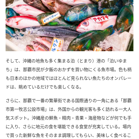
そして、沖縄の地魚も多く集まる泊（とまり）港の「泊いゆま
ち」は、那覇市民が夕飯のおかずを買い物にくる魚市場。色も柄
も日本のほかの地域ではほとんど見られない魚たちのオンパレー
ドは、眺めているだけでも楽しくなる。
さらに、那覇で一番の繁華街である国際通りの一角にある「那覇
市第一牧志公設市場」は、外国からの観光客も多く訪れる一大人
気スポット。沖縄産の鮮魚・精肉・青果・海産物などが何でも手
に入り、さらに地元の食を堪能できる食堂が充実している。場内
で買った新鮮な魚をそのまま調理してもらい、美味しく食べるこ