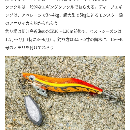
タックルは一般的なエギングタックルでねらえる。ディープエギ
ングは、アベレージで3～4kg、超大型で5kgに迫るモンスター級
のアオリイカを船からねらう。
釣り場は伊江島近海の水深30～120m前後で、ベストシーズンは
12月～7月（特に3～6月）。釣り方は3.5～5寸の餌木に、15～40
号のオモリを付けてねらう