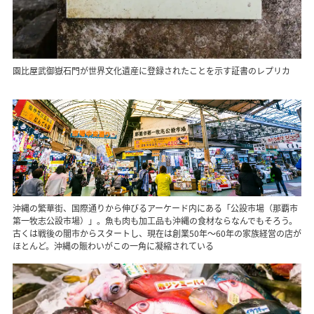
園比屋武御嶽石門が世界文化遺産に登録されたことを示す証書のレプリカ
沖縄の繁華街、国際通りから伸びるアーケード内にある「公設市場（那覇市
第一牧志公設市場）」。魚も肉も加工品も沖縄の食材ならなんでもそろう。
古くは戦後の闇市からスタートし、現在は創業50年～60年の家族経営の店が
ほとんど。沖縄の賑わいがこの一角に凝縮されている