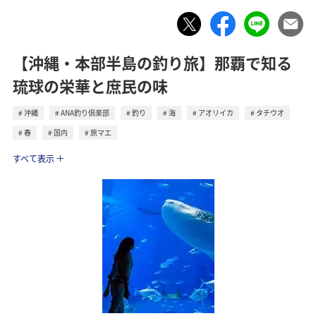
【沖縄・本部半島の釣り旅】那覇で知る
琉球の栄華と庶民の味
沖縄
ANA釣り倶楽部
釣り
海
アオリイカ
タチウオ
春
国内
旅マエ
トラベル
すべて表示