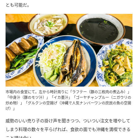
とも可能だ。
市場内の食堂にて。左から時計周りに「ラフテー（豚の三枚肉の煮込み）」
「中身汁（豚のモツ汁）」「イカ墨汁」「ゴーヤチャンプルー（ニガウリの
炒め物）」「グルクンの空揚げ（沖縄で人気ナンバーワンの庶民の魚の空揚
げ）」
威勢のいい売り子の掛け声を聞きつつ、ついつい注文を増やして
しまう料理の数々を平らげれば、食欲の面でも沖縄を満喫できる
こと請け合い。