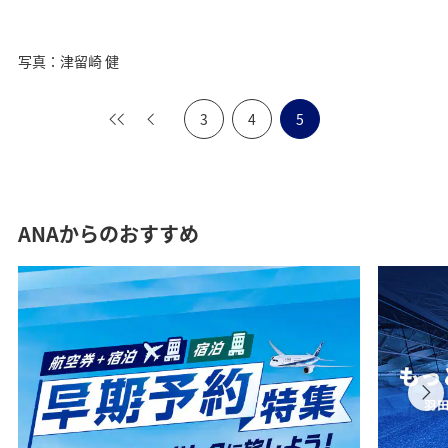
写真：津留崎 健
3
4
5
ANAからのおすすめ